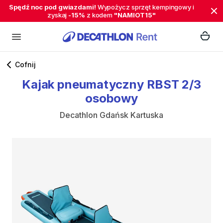
Spędź noc pod gwiazdami!
Wypożycz sprzęt kempingowy i
zyskaj
-15%
z kodem
"NAMIOT15"
Cofnij
Kajak
pneumatyczny
RBST
2
​/​
3
osobowy
Decathlon Gdańsk Kartuska