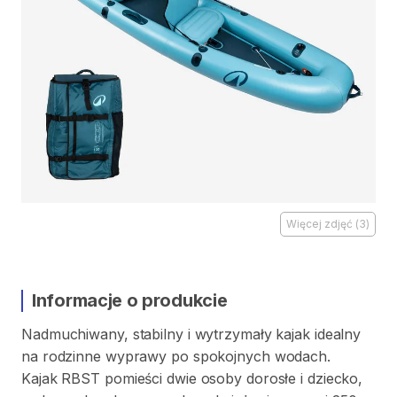
Więcej zdjęć
(
3
)
Informacje o produkcie
Nadmuchiwany
​,​
stabilny
i
wytrzymały
kajak
idealny
na
rodzinne
wyprawy
po
spokojnych
wodach.
Kajak
RBST
pomieści
dwie
osoby
dorosłe
i
dziecko
​,​