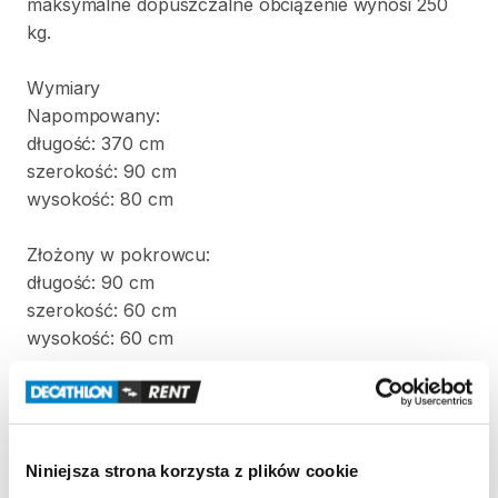
maksymalne
dopuszczalne
obciążenie
wynosi
250
kg.
Wymiary
Napompowany:
długość:
370
cm
szerokość:
90
cm
wysokość:
80
cm
Złożony
w
pokrowcu:
długość:
90
cm
szerokość:
60
cm
wysokość:
60
cm
Waga:
22
kg
W
komplecie
z
kajakiem
znajdują
się
dwa
wiosła
i
Niniejsza strona korzysta z plików cookie
pompka.