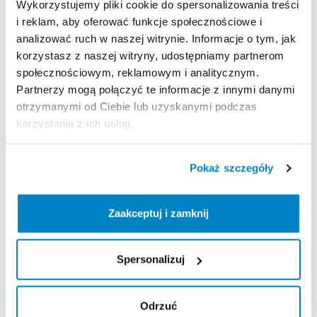
Wykorzystujemy pliki cookie do spersonalizowania treści
i reklam, aby oferować funkcje społecznościowe i
analizować ruch w naszej witrynie. Informacje o tym, jak
Zasady wypożyczenia
korzystasz z naszej witryny, udostępniamy partnerom
społecznościowym, reklamowym i analitycznym.
REGULAMIN
Partnerzy mogą połączyć te informacje z innymi danymi
otrzymanymi od Ciebie lub uzyskanymi podczas
Regulamin wypożyczalni
korzystania z ich usług.
KAUCJA
Pokaż szczegóły
Nie pobieramy kaucji za wypożyczenie tego
produktu
Zaakceptuj i zamknij
Spersonalizuj
ODBIÓR I ZWROT SPRZĘTU
Poniedziałek: 9:00 - 20:00
Odrzuć
Wtorek: 9:00 - 20:00