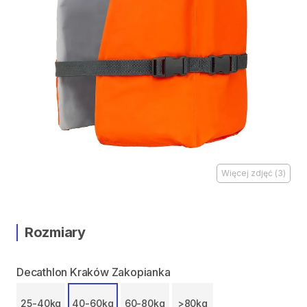
Więcej zdjęć
(
3
)
Rozmiary
Decathlon Kraków Zakopianka
25-40kg
40-60kg
60-80kg
>80kg