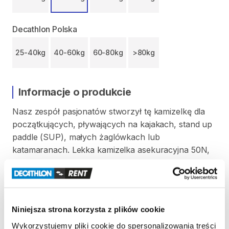
Decathlon Polska
25-40kg
40-60kg
60-80kg
>80kg
Informacje o produkcie
Nasz
zespół
pasjonatów
stworzył
tę
kamizelkę
dla
początkujących​
​,​
pływających
na
kajakach​
​,​
stand
up
paddle
(SUP)​
​,​
małych
żaglówkach
lub
katamaranach.
Lekka
kamizelka
asekuracyjna
50N​
​,​
o
wyciętym
kroju​
​,​
łatwa
do
założenia
i
regulacji.
Zapewnia
dobrą
swobodę
ruchów​
​,​
niezależnie
od
uprawianego
sportu
wodnego.
Niniejsza strona korzysta z plików cookie
Kamizelka
przeznaczona
dla
osób
o
wadze
od
40
kg
Wykorzystujemy pliki cookie do spersonalizowania treści
do
60
kg.