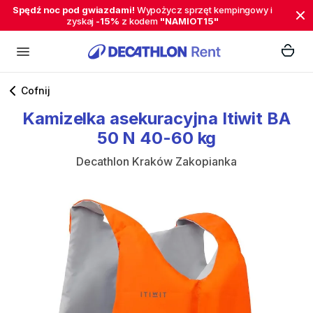
Spędź noc pod gwiazdami!
Wypożycz sprzęt kempingowy i
zyskaj
-15%
z kodem
"NAMIOT15"
Cofnij
Kamizelka
asekuracyjna
Itiwit
BA
50
N
40-60
kg
Decathlon Kraków Zakopianka