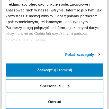
i reklam, aby oferować funkcje społecznościowe i
analizować ruch w naszej witrynie. Informacje o tym, jak
Strona produktu w sklepie
korzystasz z naszej witryny, udostępniamy partnerom
społecznościowym, reklamowym i analitycznym.
Zasady wypożyczenia
Partnerzy mogą połączyć te informacje z innymi danymi
otrzymanymi od Ciebie lub uzyskanymi podczas
korzystania z ich usług.
REGULAMIN
Regulamin wypożyczalni
Pokaż szczegóły
KAUCJA
Zaakceptuj i zamknij
Nie pobieramy kaucji za wypożyczenie tego
produktu
Spersonalizuj
Odrzuć
ODBIÓR I ZWROT SPRZĘTU