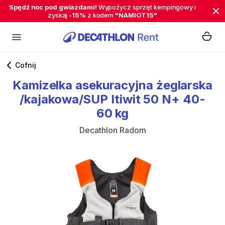
Spędź noc pod gwiazdami!
Wypożycz sprzęt kempingowy i
zyskaj
-15%
z kodem
"NAMIOT15"
Cofnij
Kamizelka
asekuracyjna
żeglarska
/​
kajakowa
​/​
SUP
Itiwit
50
N+
40-
60
kg
Decathlon Radom