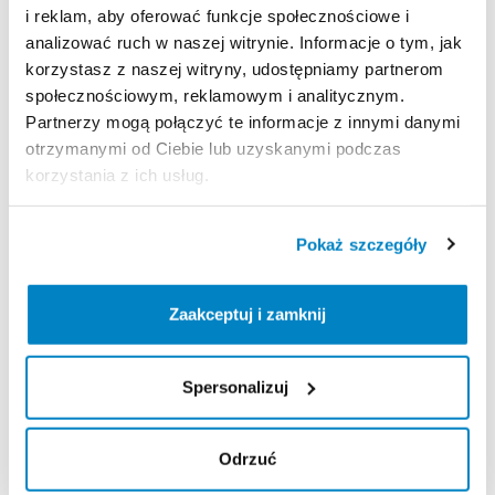
Zasady wypożyczenia
i reklam, aby oferować funkcje społecznościowe i
analizować ruch w naszej witrynie. Informacje o tym, jak
REGULAMIN
korzystasz z naszej witryny, udostępniamy partnerom
społecznościowym, reklamowym i analitycznym.
Regulamin wypożyczalni
Partnerzy mogą połączyć te informacje z innymi danymi
otrzymanymi od Ciebie lub uzyskanymi podczas
korzystania z ich usług.
KAUCJA
Nie pobieramy kaucji za wypożyczenie tego
Pokaż szczegóły
produktu
Zaakceptuj i zamknij
ODBIÓR I ZWROT SPRZĘTU
Spersonalizuj
Poniedziałek: 9:00 - 21:00
Wtorek: 9:00 - 21:00
Środa: 9:00 - 21:00
Odrzuć
Czwartek: 9:00 - 21:00