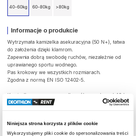
40-60kg
60-80kg
>80kg
Informacje o produkcie
Wytrzymała
kamizelka
asekuracyjna
(50
N+)
​,​
łatwa
do
założenia
dzięki
klamrom.
Zapewnia
dobrą
swobodę
ruchów​
​,​
niezależnie
od
uprawianego
sportu
wodnego.
Pas
krokowy
we
wszystkich
rozmiarach.
Zgodna
z
normą
EN
ISO
12402-5.
Kamizelka
przeznaczona
dla
osób
o
wadze
od
40
kg
do
60
kg.
Strona produktu w sklepie
Niniejsza strona korzysta z plików cookie
Wykorzystujemy pliki cookie do spersonalizowania treści