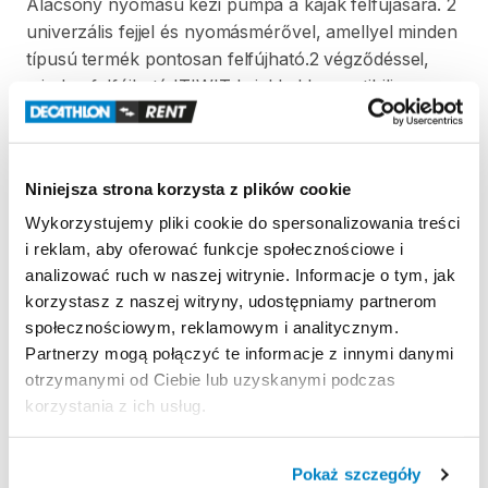
Alacsony
nyomású
kézi
pumpa
a
kajak
felfújására.
2
univerzális
fejjel
és
nyomásmérővel
​,​
amellyel
minden
típusú
termék
pontosan
felfújható.2
végződéssel
​,​
minden
felfújható
ITIWIT
kajakkal
kompatibilis.
Strona produktu w sklepie
Niniejsza strona korzysta z plików cookie
Wykorzystujemy pliki cookie do spersonalizowania treści
Zasady wypożyczenia
i reklam, aby oferować funkcje społecznościowe i
analizować ruch w naszej witrynie. Informacje o tym, jak
REGULAMIN
korzystasz z naszej witryny, udostępniamy partnerom
społecznościowym, reklamowym i analitycznym.
Regulamin wypożyczalni
Partnerzy mogą połączyć te informacje z innymi danymi
otrzymanymi od Ciebie lub uzyskanymi podczas
korzystania z ich usług.
ODBIÓR I ZWROT SPRZĘTU
Hétfő 09:00 - 19:00
Pokaż szczegóły