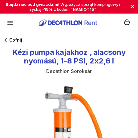
Spędź noc pod gwiazdami!
Wypożycz sprzęt kempingowy i
zyskaj
-15%
z kodem
"NAMIOT15"
Cofnij
Kézi
pumpa
kajakhoz
​,​
alacsony
nyomású
​,​
1-8
PSI
​,​
2x2
​,​
6
l
Decathlon Soroksár