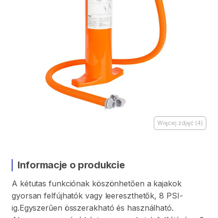
Więcej zdjęć
(
4
)
Informacje o produkcie
A
kétutas
funkciónak
köszönhetően
a
kajakok
gyorsan
felfújhatók
vagy
leereszthetők
​,​
8
PSI-
ig.Egyszerűen
összerakható
és
használható.