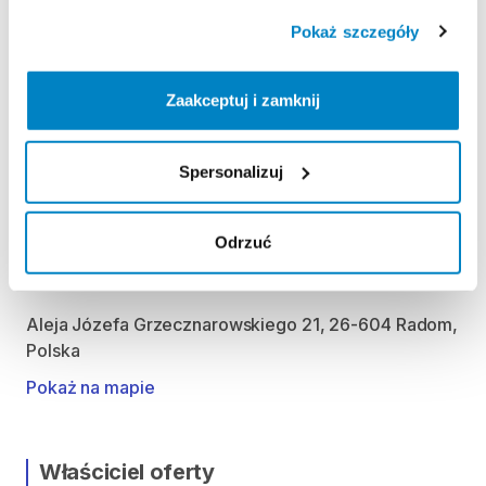
Środa: 9:00 - 21:00
Pokaż szczegóły
Czwartek: 9:00 - 21:00
Piątek: 9:00 - 21:00
Zaakceptuj i zamknij
Sobota: 9:00 - 21:00
Niedziela handlowa: 9:00 - 20:00
Spersonalizuj
Możliwość odbioru i zwrotu produktu w godzinach
otwarcia sklepu.
Odrzuć
Lokalizacja
Aleja Józefa Grzecznarowskiego 21, 26-604 Radom,
Polska
Pokaż na mapie
Właściciel oferty