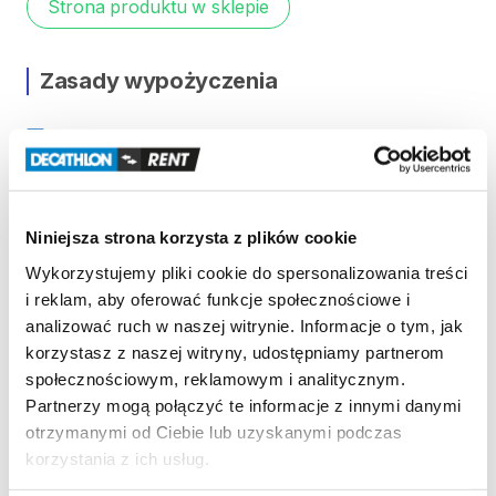
Strona produktu w sklepie
Zasady wypożyczenia
REGULAMIN
Regulamin wypożyczalni
Niniejsza strona korzysta z plików cookie
KAUCJA
Wykorzystujemy pliki cookie do spersonalizowania treści
i reklam, aby oferować funkcje społecznościowe i
Nie pobieramy kaucji za wypożyczenie tego
analizować ruch w naszej witrynie. Informacje o tym, jak
produktu
korzystasz z naszej witryny, udostępniamy partnerom
społecznościowym, reklamowym i analitycznym.
Partnerzy mogą połączyć te informacje z innymi danymi
ODBIÓR I ZWROT SPRZĘTU
otrzymanymi od Ciebie lub uzyskanymi podczas
korzystania z ich usług.
Poniedziałek: 9:00 - 21:00
Wtorek: 9:00 - 21:00