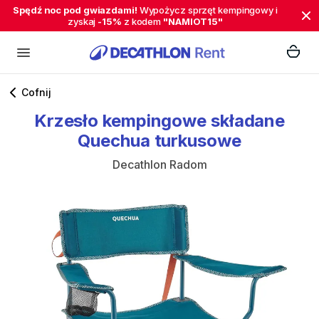
Spędź noc pod gwiazdami!
Wypożycz sprzęt kempingowy i
zyskaj
-15%
z kodem
"NAMIOT15"
Cofnij
Krzesło
kempingowe
składane
Quechua
turkusowe
Decathlon Radom