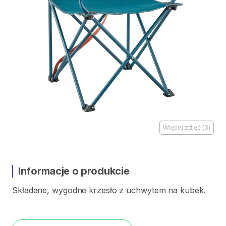
Więcej zdjęć
(
3
)
Informacje o produkcie
Składane
​,​
wygodne
krzesło
z
uchwytem
na
kubek.