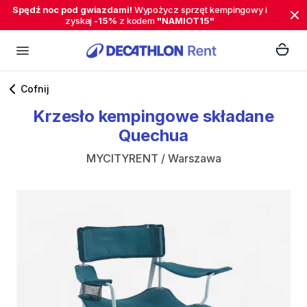
Spędź noc pod gwiazdami!
Wypożycz sprzęt kempingowy i
zyskaj
-15%
z kodem
"NAMIOT15"
Cofnij
Krzesło
kempingowe
składane
Quechua
MYCITYRENT / Warszawa