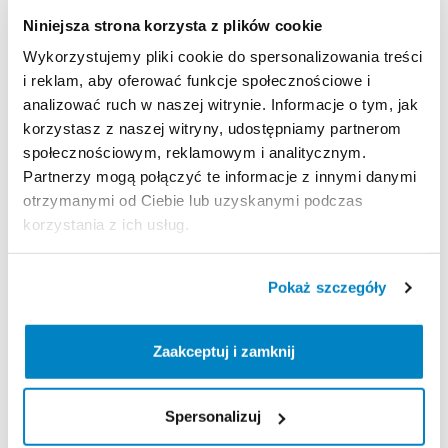
Niniejsza strona korzysta z plików cookie
Ten sprzęt sportowy wypożyczany jest przez
Wykorzystujemy pliki cookie do spersonalizowania treści
wypożyczalnię partnerską. Zapoznaj się z jej
i reklam, aby oferować funkcje społecznościowe i
regulaminem wypożyczeń.
analizować ruch w naszej witrynie. Informacje o tym, jak
Regulamin wypożyczalni
korzystasz z naszej witryny, udostępniamy partnerom
społecznościowym, reklamowym i analitycznym.
Partnerzy mogą połączyć te informacje z innymi danymi
KAUCJA
otrzymanymi od Ciebie lub uzyskanymi podczas
korzystania z ich usług.
100 zł gotówką lub kartą w dniu wypożyczenia
Pokaż szczegóły
ODBIÓR I ZWROT SPRZĘTU
Poniedziałek: 8:30 – 16:30
Zaakceptuj i zamknij
Wtorek: 8:30 – 16:30
Środa: 8:30 – 16:30
Czwartek: 8:30 – 16:30
Spersonalizuj
Piątek: 8:30 – 16:30