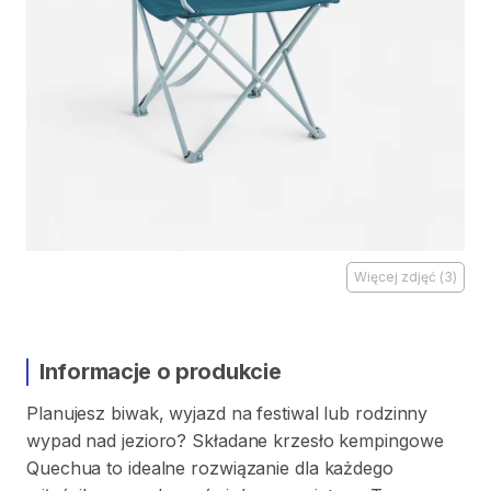
Więcej zdjęć
(
3
)
Informacje o produkcie
Planujesz
biwak
​,​
wyjazd
na
festiwal
lub
rodzinny
wypad
nad
jezioro?
Składane
krzesło
kempingowe
Quechua
to
idealne
rozwiązanie
dla
każdego