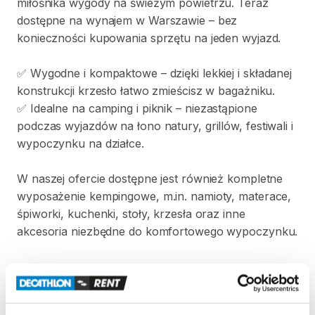
miłośnika
wygody
na
świeżym
powietrzu.
Teraz
dostępne
na
wynajem
w
Warszawie
–
bez
konieczności
kupowania
sprzętu
na
jeden
wyjazd.
✅
Wygodne
i
kompaktowe
–
dzięki
lekkiej
i
składanej
konstrukcji
krzesło
łatwo
zmieścisz
w
bagażniku.
✅
Idealne
na
camping
i
piknik
–
niezastąpione
podczas
wyjazdów
na
łono
natury
​,​
grillów
​,​
festiwali
i
wypoczynku
na
działce.
W
naszej
ofercie
dostępne
jest
również
kompletne
wyposażenie
kempingowe​​
​,​
m.in.
namioty
​,​
materace​​
​,​
śpiworki​​
​,​
kuchenki​​
​,​
stoły​​
​,​
krzesła
oraz
inne
akcesoria
niezbędne
do
komfortowego
wypoczynku.
Zasady wypożyczenia
REGULAMIN