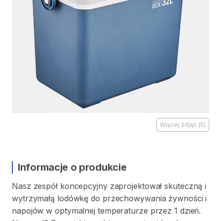
Więcej zdjęć
(
5
)
Informacje o produkcie
Nasz
zespół
koncepcyjny
zaprojektował
skuteczną
i
wytrzymałą
lodówkę
do
przechowywania
żywności
i
napojów
w
optymalnej
temperaturze
przez
1
dzień.