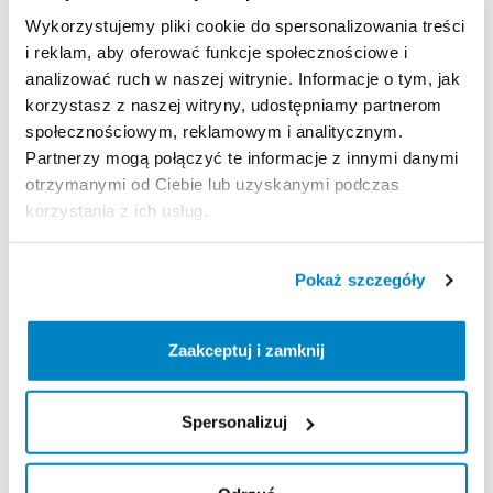
Wykorzystujemy pliki cookie do spersonalizowania treści
Strona produktu w sklepie
i reklam, aby oferować funkcje społecznościowe i
analizować ruch w naszej witrynie. Informacje o tym, jak
korzystasz z naszej witryny, udostępniamy partnerom
Zasady wypożyczenia
społecznościowym, reklamowym i analitycznym.
Partnerzy mogą połączyć te informacje z innymi danymi
REGULAMIN
otrzymanymi od Ciebie lub uzyskanymi podczas
korzystania z ich usług.
Regulamin wypożyczalni
Pokaż szczegóły
KAUCJA
Nie pobieramy kaucji za wypożyczenie tego
Zaakceptuj i zamknij
produktu
Spersonalizuj
ODBIÓR I ZWROT SPRZĘTU
Poniedziałek: 9:00 - 20:00