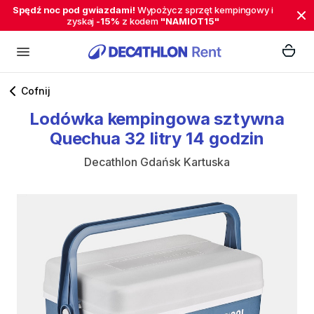
Spędź noc pod gwiazdami!
Wypożycz sprzęt kempingowy i
zyskaj
-15%
z kodem
"NAMIOT15"
Cofnij
Lodówka
kempingowa
sztywna
Quechua
32
litry
14
godzin
Decathlon Gdańsk Kartuska