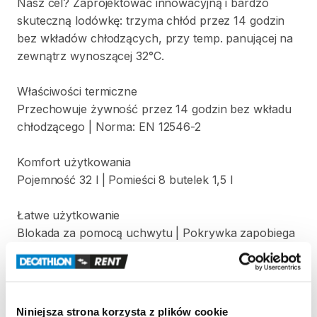
Nasz
cel?
Zaprojektować
innowacyjną
i
bardzo
skuteczną
lodówkę:
trzyma
chłód
przez
14
godzin
bez
wkładów
chłodzących
​,​
przy
temp.
panującej
na
zewnątrz
wynoszącej
32°C.
Właściwości
termiczne
Przechowuje
żywność
przez
14
godzin
bez
wkładu
chłodzącego
|
Norma:
EN
12546-2
Komfort
użytkowania
Pojemność
32
l
|
Pomieści
8
butelek
1
​,​
5
l
Łatwe
użytkowanie
Blokada
za
pomocą
uchwytu
|
Pokrywka
zapobiega
przewracaniu
się
Waga
Waga:
3
​,​
8
kg.
Niniejsza strona korzysta z plików cookie