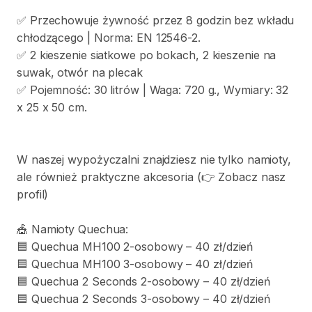
✅
Przechowuje
żywność
przez
8
godzin
bez
wkładu
chłodzącego
|
Norma:
EN
12546-2.
✅
2
kieszenie
siatkowe
po
bokach
​,​
2
kieszenie
na
suwak
​,​
otwór
na
plecak
✅
Pojemność:
30
litrów
|
Waga:
720
g.
​,​
Wymiary:
32
x
25
x
50
cm.
W
naszej
wypożyczalni
znajdziesz
nie
tylko
namioty​​
​,​
ale
również
praktyczne
akcesoria
(👉
Zobacz
nasz
profil)
🎪
Namioty
Quechua:
🟦
Quechua
MH100
2-osobowy
–
40
zł​​
​/​
​​dzień
🟦
Quechua
MH100
3-osobowy
–
40
zł​​
​/​
​​dzień
🟦
Quechua
2
Seconds
2-osobowy
–
40
zł​​
​/​
​​dzień
🟦
Quechua
2
Seconds
3-osobowy
–
40
zł​​
​/​
​​dzień