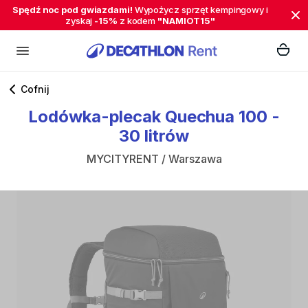
Spędź noc pod gwiazdami!
Wypożycz sprzęt kempingowy i
zyskaj
-15%
z kodem
"NAMIOT15"
Cofnij
Lodówka-plecak
Quechua
100
-
30
litrów
MYCITYRENT / Warszawa