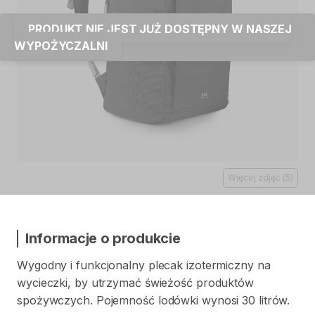
PRODUKT NIE JEST JUŻ DOSTĘPNY W NASZEJ
WYPOŻYCZALNI
Więcej zdjęć
(
5
)
Informacje o produkcie
Wygodny
i
funkcjonalny
plecak
izotermiczny
na
wycieczki
​,​
by
utrzymać
świeżość
produktów
spożywczych.
Pojemność
lodówki
wynosi
30
litrów.