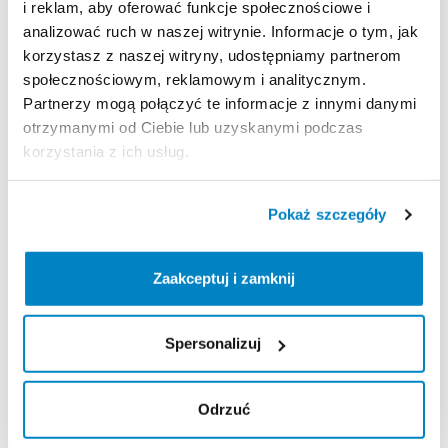
🟩
Pompka
nożna
kempingowa
Quechua
–
5
zł​​
​/​
​​dzień
i reklam, aby oferować funkcje społecznościowe i
analizować ruch w naszej witrynie. Informacje o tym, jak
korzystasz z naszej witryny, udostępniamy partnerom
👉
Zobacz
profil
i
zarezerwuj
wszystko​​
​,​
czego
społecznościowym, reklamowym i analitycznym.
potrzebujesz​​
​,​
w
jednym
miejscu!
Partnerzy mogą połączyć te informacje z innymi danymi
otrzymanymi od Ciebie lub uzyskanymi podczas
🚚
Oferujemy
dostawę
i
odbiór
sprzętu
na
terenie
korzystania z ich usług.
Warszawy
–
łącznie
50
zł
(25
zł
dostawa
+
25
zł
odbiór).
Płatność
gotówką
lub
kartą
przy
odbiorze.
Pokaż szczegóły
Zasady wypożyczenia
Zaakceptuj i zamknij
REGULAMIN
Ten sprzęt sportowy wypożyczany jest przez
Spersonalizuj
wypożyczalnię partnerską. Zapoznaj się z jej
regulaminem wypożyczeń.
Odrzuć
Regulamin wypożyczalni