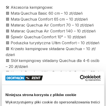
🛠️
Akcesoria
kempingowe:
🟩
Mata
Quechua
Basic
60
cm
–
10
zł​​
​/​
​​dzień
🟩
Mata
Quechua
Comfort
65
cm
–
10
zł​​
​/​
​​dzień
🟩
Materac
Quechua
Air
Comfort
70
–
10
zł​​
​/​
​​dzień
🟩
Materac
Quechua
Air
Comfort
140
–
10
zł​​
​/​
​​dzień
🟩
Śpiwór
Quechua
Comfort
10°
–
10
zł​​
​/​
​​dzień
🟩
Poduszka
turystyczna
Ultim
Comfort
–
10
zł​​
​/​
​​dzień
🟩
Krzesło
kempingowe
składane
Quechua
–
10
zł​​
​/​
dzień
🟩
Stół
kempingowy
składany
Quechua
dla
4-6
osób
–
20
zł​​
​/​
​​dzień
🟩
Hamak
Quechua
Ultim
Comfort
dla
2
osób
–
20
zł​​
/​
​​dzień
🟩
Lampka
kempingowa
200
lumenów
–
5
zł​​
​/​
​​dzień
🟩
Lampka
czołówka
trekkingowa
300
lumenów
–
5
Niniejsza strona korzysta z plików cookie
zł​​
​/​
​​dzień
🟩
Pompka
elektryczna
Quechua
–
5
zł​​
​/​
​​dzień
Wykorzystujemy pliki cookie do spersonalizowania treści