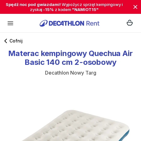
Spędź noc pod gwiazdami!
Wypożycz sprzęt kempingowy i
zyskaj
-15%
z kodem
"NAMIOT15"
Cofnij
Materac
kempingowy
Quechua
Air
Basic
140
cm
2-osobowy
Decathlon Nowy Targ