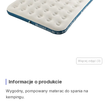
Więcej zdjęć
(
3
)
Informacje o produkcie
Wygodny​​
​,​
pompowany
materac
do
spania
na
kempingu.