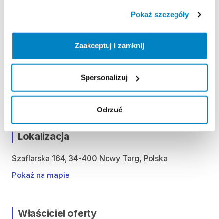
Wtorek: 9:00 - 21:00
Pokaż szczegóły
Środa: 9:00 - 21:00
Czwartek: 9:00 - 21:00
Piątek: 9:00 - 21:00
Zaakceptuj i zamknij
Sobota: 9:00 - 21:00
Niedziela handlowa: 9:00 - 20:00
Spersonalizuj
Możliwość odbioru i zwrotu produktu w godzinach
otwarcia sklepu.
Odrzuć
Lokalizacja
Szaflarska 164, 34-400 Nowy Targ, Polska
Pokaż na mapie
Właściciel oferty