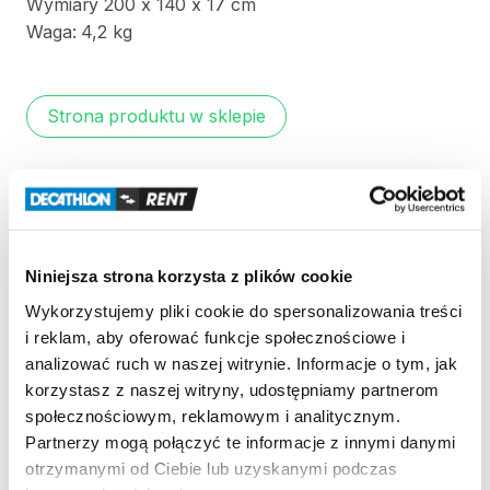
Wymiary
200
x
140
x
17
cm
Waga:
4​
​,​
​2
kg
Strona produktu w sklepie
Zasady wypożyczenia
REGULAMIN
Niniejsza strona korzysta z plików cookie
Regulamin wypożyczalni
Wykorzystujemy pliki cookie do spersonalizowania treści
i reklam, aby oferować funkcje społecznościowe i
analizować ruch w naszej witrynie. Informacje o tym, jak
KAUCJA
korzystasz z naszej witryny, udostępniamy partnerom
społecznościowym, reklamowym i analitycznym.
Nie pobieramy kaucji za wypożyczenie tego
Partnerzy mogą połączyć te informacje z innymi danymi
produktu
otrzymanymi od Ciebie lub uzyskanymi podczas