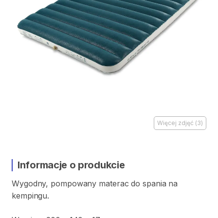
Więcej zdjęć
(
3
)
Informacje o produkcie
Wygodny​
​,​
pompowany
materac
do
spania
na
kempingu.