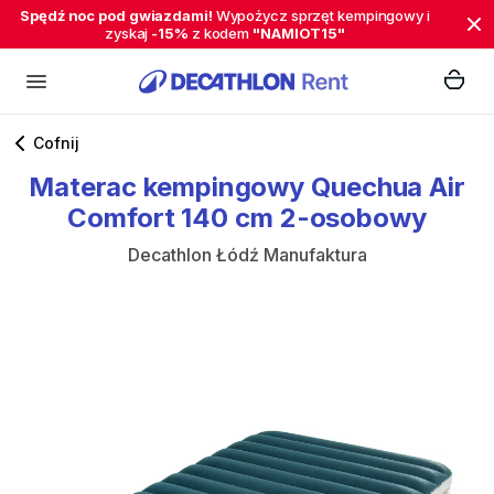
Spędź noc pod gwiazdami!
Wypożycz sprzęt kempingowy i
zyskaj
-15%
z kodem
"NAMIOT15"
Cofnij
Materac
kempingowy
Quechua
Air
Comfort
140
cm
2-osobowy
Decathlon Łódź Manufaktura