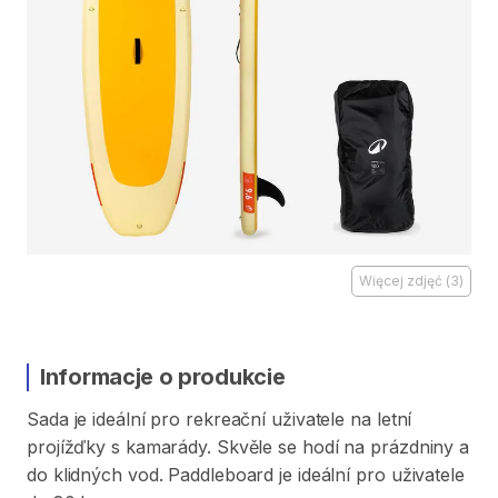
Więcej zdjęć
(
3
)
Informacje o produkcie
Sada
je
ideální
pro
rekreační
uživatele
na
letní
projížďky
s
kamarády.
Skvěle
se
hodí
na
prázdniny
a
do
klidných
vod.
Paddleboard
je
ideální
pro
uživatele