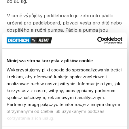
do
80
kg.
V
ceně
výpůjčky
paddleboardu
je
zahrnuto
pádlo
určené
pro
paddleboard​​​​​​​​​​​​​​​​​​​
​,​
plovací
vesta
pro
dítě
nebo
dospělého
a
ruční
pumpa.
Pádlo
a
pumpa
jsou
součástí
přepravního
obalu.
Strona produktu w sklepie
Niniejsza strona korzysta z plików cookie
Wykorzystujemy pliki cookie do spersonalizowania treści
Zasady wypożyczenia
i reklam, aby oferować funkcje społecznościowe i
analizować ruch w naszej witrynie. Informacje o tym, jak
REGULAMIN
korzystasz z naszej witryny, udostępniamy partnerom
społecznościowym, reklamowym i analitycznym.
Regulamin wypożyczalni
Partnerzy mogą połączyć te informacje z innymi danymi
otrzymanymi od Ciebie lub uzyskanymi podczas
korzystania z ich usług.
KAUCJA