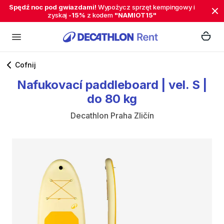
Spędź noc pod gwiazdami!
Wypożycz sprzęt kempingowy i
zyskaj
-15%
z kodem
"NAMIOT15"
Cofnij
Nafukovací
paddleboard
|
vel.
S
|
do
80
kg
Decathlon Praha Zličín