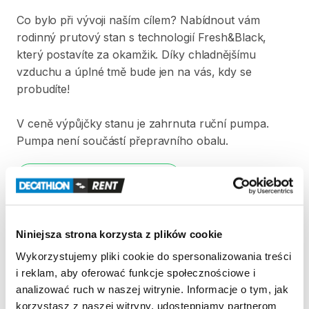
Co
bylo
při
vývoji
naším
cílem?
Nabídnout
vám
rodinný
prutový
stan
s
technologií
Fresh&Black
​,​
který
postavíte
za
okamžik.
Díky
chladnějšímu
vzduchu
a
úplné
tmě
bude
jen
na
vás
​,​
kdy
se
probudíte!
V
ceně
výpůjčky
stanu
je
zahrnuta
ruční
pumpa.
Pumpa
není
součástí
přepravního
obalu.
Strona produktu w sklepie
Zasady wypożyczenia
Niniejsza strona korzysta z plików cookie
Wykorzystujemy pliki cookie do spersonalizowania treści
REGULAMIN
i reklam, aby oferować funkcje społecznościowe i
analizować ruch w naszej witrynie. Informacje o tym, jak
Regulamin wypożyczalni
korzystasz z naszej witryny, udostępniamy partnerom