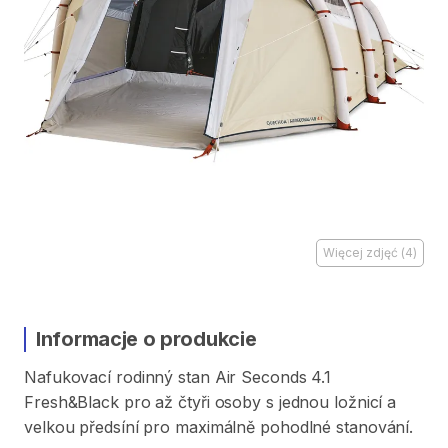
Więcej zdjęć
(
4
)
Informacje o produkcie
Nafukovací
rodinný
stan
Air
Seconds
4.1
Fresh&Black
pro
až
čtyři
osoby
s
jednou
ložnicí
a
velkou
předsíní
pro
maximálně
pohodlné
stanování.