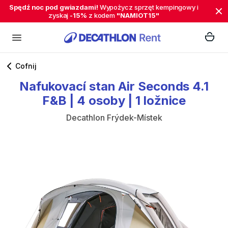
Spędź noc pod gwiazdami!
Wypożycz sprzęt kempingowy i
zyskaj
-15%
z kodem
"NAMIOT15"
Cofnij
Nafukovací
stan
Air
Seconds
4.1
F&B
|
4
osoby
|
1
ložnice
Decathlon Frýdek-Místek