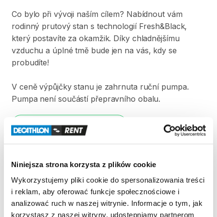
Co
bylo
při
vývoji
naším
cílem?
Nabídnout
vám
rodinný
prutový
stan
s
technologií
Fresh&Black
​,​
který
postavíte
za
okamžik.
Díky
chladnějšímu
vzduchu
a
úplné
tmě
bude
jen
na
vás
​,​
kdy
se
probudíte!
V
ceně
výpůjčky
stanu
je
zahrnuta
ruční
pumpa.
Pumpa
není
součástí
přepravního
obalu.
Strona produktu w sklepie
Zasady wypożyczenia
Niniejsza strona korzysta z plików cookie
Wykorzystujemy pliki cookie do spersonalizowania treści
REGULAMIN
i reklam, aby oferować funkcje społecznościowe i
analizować ruch w naszej witrynie. Informacje o tym, jak
Regulamin wypożyczalni
korzystasz z naszej witryny, udostępniamy partnerom