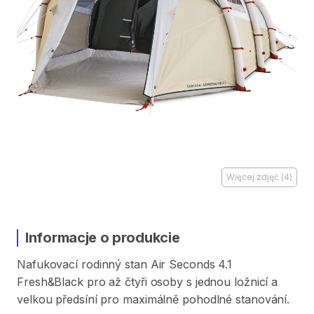
Więcej zdjęć
(
4
)
Informacje o produkcie
Nafukovací
rodinný
stan
Air
Seconds
4.1
Fresh&Black
pro
až
čtyři
osoby
s
jednou
ložnicí
a
velkou
předsíní
pro
maximálně
pohodlné
stanování.