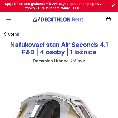
Spędź noc pod gwiazdami!
Wypożycz sprzęt kempingowy i
zyskaj
-15%
z kodem
"NAMIOT15"
Cofnij
Nafukovací
stan
Air
Seconds
4.1
F&B
|
4
osoby
|
1
ložnice
Decathlon Hradec Králové