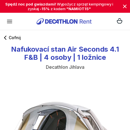
Spędź noc pod gwiazdami!
Wypożycz sprzęt kempingowy i
zyskaj
-15%
z kodem
"NAMIOT15"
Cofnij
Nafukovací
stan
Air
Seconds
4.1
F&B
|
4
osoby
|
1
ložnice
Decathlon Jihlava