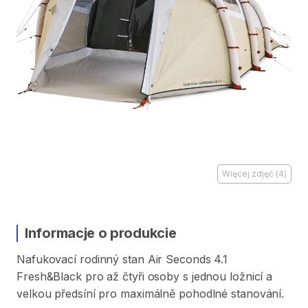
Więcej zdjęć
(
4
)
Informacje o produkcie
Nafukovací
rodinný
stan
Air
Seconds
4.1
Fresh&Black
pro
až
čtyři
osoby
s
jednou
ložnicí
a
velkou
předsíní
pro
maximálně
pohodlné
stanování.