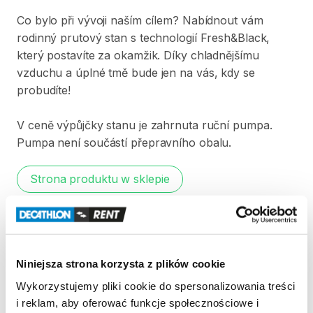
Co
bylo
při
vývoji
naším
cílem?
Nabídnout
vám
rodinný
prutový
stan
s
technologií
Fresh&Black​​
​,​
který
postavíte
za
okamžik.
Díky
chladnějšímu
vzduchu
a
úplné
tmě
bude
jen
na
vás​​
​,​
kdy
se
probudíte!
V
ceně
výpůjčky
stanu
je
zahrnuta
ruční
pumpa.
Pumpa
není
součástí
přepravního
obalu.
Strona produktu w sklepie
Zasady wypożyczenia
REGULAMIN
Niniejsza strona korzysta z plików cookie
Wykorzystujemy pliki cookie do spersonalizowania treści
Regulamin wypożyczalni
i reklam, aby oferować funkcje społecznościowe i