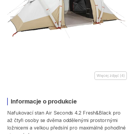
Więcej zdjęć
(
4
)
Informacje o produkcie
Nafukovací
stan
Air
Seconds
4.2
Fresh&Black
pro
až
čtyři
osoby
se
dvěma
oddělenými
prostornými
ložnicemi
a
velkou
předsíní
pro
maximálně
pohodlné