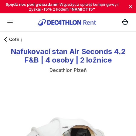
Spędź noc pod gwiazdami!
Wypożycz sprzęt kempingowy i
zyskaj
-15%
z kodem
"NAMIOT15"
Cofnij
Nafukovací
stan
Air
Seconds
4.2
F&B
|
4
osoby
|
2
ložnice
Decathlon Plzeň