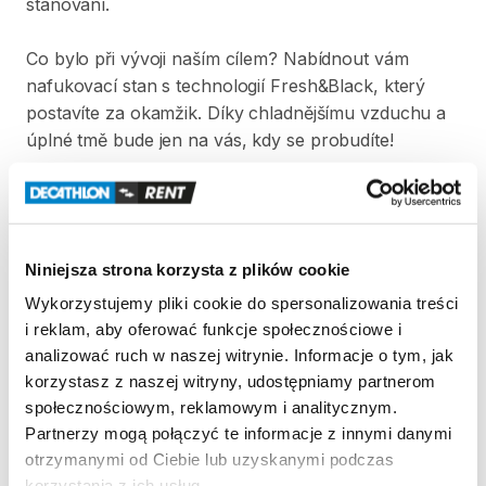
stanování.
Co
bylo
při
vývoji
naším
cílem?
Nabídnout
vám
nafukovací
stan
s
technologií
Fresh&Black
​,​
který
postavíte
za
okamžik.
Díky
chladnějšímu
vzduchu
a
úplné
tmě
bude
jen
na
vás
​,​
kdy
se
probudíte!
V
ceně
výpůjčky
stanu
je
zahrnuta
ruční
pumpa.
Pumpa
není
součástí
přepravního
obalu.
Niniejsza strona korzysta z plików cookie
Strona produktu w sklepie
Wykorzystujemy pliki cookie do spersonalizowania treści
i reklam, aby oferować funkcje społecznościowe i
Zasady wypożyczenia
analizować ruch w naszej witrynie. Informacje o tym, jak
korzystasz z naszej witryny, udostępniamy partnerom
społecznościowym, reklamowym i analitycznym.
REGULAMIN
Partnerzy mogą połączyć te informacje z innymi danymi
otrzymanymi od Ciebie lub uzyskanymi podczas
Regulamin wypożyczalni
korzystania z ich usług.