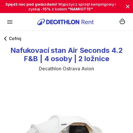
Spędź noc pod gwiazdami!
Wypożycz sprzęt kempingowy i
zyskaj
-15%
z kodem
"NAMIOT15"
Cofnij
Nafukovací
stan
Air
Seconds
4.2
F&B
|
4
osoby
|
2
ložnice
Decathlon Ostrava Avion