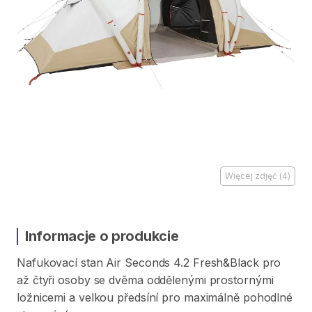
Więcej zdjęć
(
4
)
Informacje o produkcie
Nafukovací
stan
Air
Seconds
4.2
Fresh&Black
pro
až
čtyři
osoby
se
dvěma
oddělenými
prostornými
ložnicemi
a
velkou
předsíní
pro
maximálně
pohodlné