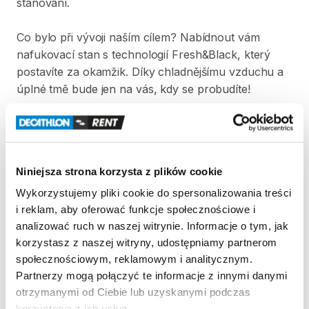
stanování.
Co
bylo
při
vývoji
naším
cílem?
Nabídnout
vám
nafukovací
stan
s
technologií
Fresh&Black​​​
​,​
který
postavíte
za
okamžik.
Díky
chladnějšímu
vzduchu
a
úplné
tmě
bude
jen
na
vás​​​
​,​
kdy
se
probudíte!
V
ceně
výpůjčky
stanu
je
zahrnuta
ruční
pumpa.
Pumpa
není
součástí
přepravního
obalu.
Niniejsza strona korzysta z plików cookie
Strona produktu w sklepie
Wykorzystujemy pliki cookie do spersonalizowania treści
i reklam, aby oferować funkcje społecznościowe i
Zasady wypożyczenia
analizować ruch w naszej witrynie. Informacje o tym, jak
korzystasz z naszej witryny, udostępniamy partnerom
społecznościowym, reklamowym i analitycznym.
REGULAMIN
Partnerzy mogą połączyć te informacje z innymi danymi
otrzymanymi od Ciebie lub uzyskanymi podczas
Regulamin wypożyczalni
korzystania z ich usług.