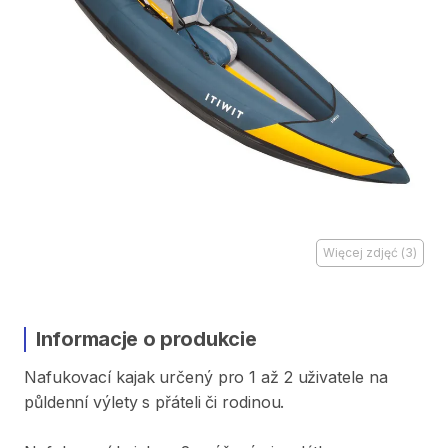
Więcej zdjęć
(
3
)
Informacje o produkcie
Nafukovací
kajak
určený
pro
1
až
2
uživatele
na
půldenní
výlety
s
přáteli
či
rodinou.