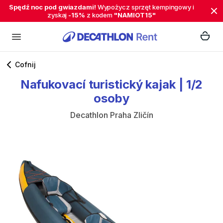
Spędź noc pod gwiazdami!
Wypożycz sprzęt kempingowy i
zyskaj
-15%
z kodem
"NAMIOT15"
Cofnij
Nafukovací
turistický
kajak
|
1​
​/​
2
osoby
Decathlon Praha Zličín