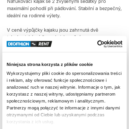
Nafukovací
kajak
se
2
zvýšenými
sedátky
pro
maximální
pohodlí
při
pádlování.
Stabilní
a
bezpečný​
​,​
ideální
na
rodinné
výlety.
V
ceně
výpůjčky
kajaku
jsou
zahrnutá
dvě
teleskopická
pádla
na
kajak​​​
​,​
ruční
pumpa
a
záchranné
vesty
pro
děti
nebo
dospělé.
Strona produktu w sklepie
Niniejsza strona korzysta z plików cookie
Wykorzystujemy pliki cookie do spersonalizowania treści
Zasady wypożyczenia
i reklam, aby oferować funkcje społecznościowe i
analizować ruch w naszej witrynie. Informacje o tym, jak
REGULAMIN
korzystasz z naszej witryny, udostępniamy partnerom
społecznościowym, reklamowym i analitycznym.
Regulamin wypożyczalni
Partnerzy mogą połączyć te informacje z innymi danymi
otrzymanymi od Ciebie lub uzyskanymi podczas
korzystania z ich usług.
KAUCJA