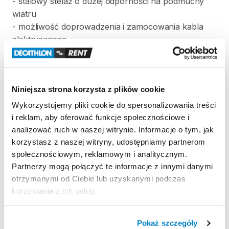
-
stalowy
stelaż
o
dużej
odporności
na
podmuchy
wiatru
-
możliwość
doprowadzenia
i
zamocowania
kabla
elektrycznego
-
stelaż
podpinany
do
tropiku
specjalnymi
rękawami
minimalizującymi
wpływ
wiatru
-
duże
okna
z
możliwością
zasłonięcia
Niniejsza strona korzysta z plików cookie
-
rozkładanie
w
około
20
minut
-
wodooporny
i
niepalny
materiał
Wykorzystujemy pliki cookie do spersonalizowania treści
-
podklejane
szwy
i reklam, aby oferować funkcje społecznościowe i
analizować ruch w naszej witrynie. Informacje o tym, jak
TECHNOLOGIE:
korzystasz z naszej witryny, udostępniamy partnerom
Materiał
-
Tropik:
poliester
taffeta
68D
społecznościowym, reklamowym i analitycznym.
Stelaż:
stal
8
mm
Partnerzy mogą połączyć te informacje z innymi danymi
otrzymanymi od Ciebie lub uzyskanymi podczas
Ilość
osób:
6
korzystania z ich usług.
namioty
ilość
wejść:
2
Waga:
24
​,​
2
kg
wodoodporność
podłogi:
3000mm
Pokaż szczegóły