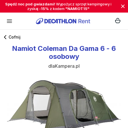
Spędź noc pod gwiazdami!
Wypożycz sprzęt kempingowy i
zyskaj
-15%
z kodem
"NAMIOT15"
Cofnij
Namiot
Coleman
Da
Gama
6
-
6
osobowy
dlaKampera.pl