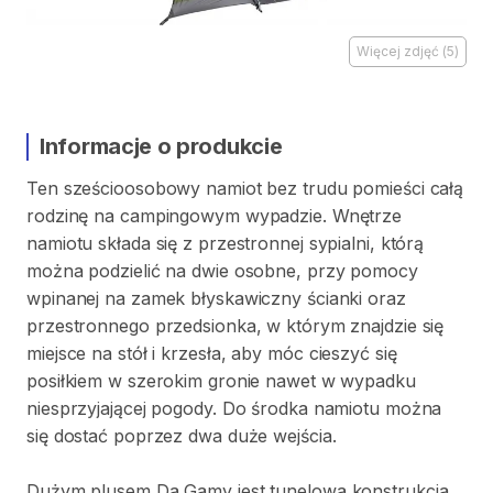
Więcej zdjęć
(
5
)
Informacje o produkcie
Ten
sześcioosobowy
namiot
bez
trudu
pomieści
całą
rodzinę
na
campingowym
wypadzie.
Wnętrze
namiotu
składa
się
z
przestronnej
sypialni
​,​
którą
można
podzielić
na
dwie
osobne
​,​
przy
pomocy
wpinanej
na
zamek
błyskawiczny
ścianki
oraz
przestronnego
przedsionka
​,​
w
którym
znajdzie
się
miejsce
na
stół
i
krzesła
​,​
aby
móc
cieszyć
się
posiłkiem
w
szerokim
gronie
nawet
w
wypadku
niesprzyjającej
pogody.
Do
środka
namiotu
można
się
dostać
poprzez
dwa
duże
wejścia.
Dużym
plusem
Da
Gamy
jest
tunelowa
konstrukcja
​,​