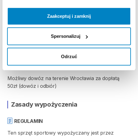
wodoodporność
tropiku:
3000mm
Wymiary
po
rozłożeniu:
420
x
220
x
515cm
Zaakceptuj i zamknij
https://www.youtube.com/watch?v=Br4TdCBtVVI
Spersonalizuj
Godziny
otwarcia:
Pon-Pt
8-18
Odrzuć
Wrocław
​,​
ul.
Wilanowska
67
Możliwy
dowóz
na
terenie
Wrocławia
za
dopłatą
50zł
(dowóz
i
odbiór)
Zasady wypożyczenia
REGULAMIN
Ten sprzęt sportowy wypożyczany jest przez