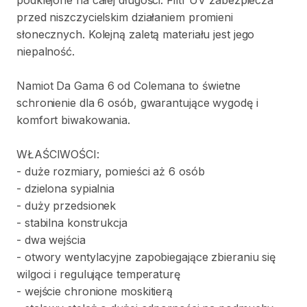
przed
niszczycielskim
działaniem
promieni
słonecznych.
Kolejną
zaletą
materiału
jest
jego
niepalność.
Namiot
Da
Gama
6
od
Colemana
to
świetne
schronienie
dla
6
osób
​,​
gwarantujące
wygodę
i
komfort
biwakowania.
WŁAŚCIWOŚCI:
-
duże
rozmiary
​,​
pomieści
aż
6
osób
-
dzielona
sypialnia
-
duży
przedsionek
-
stabilna
konstrukcja
-
dwa
wejścia
-
otwory
wentylacyjne
zapobiegające
zbieraniu
się
wilgoci
i
regulujące
temperaturę
-
wejście
chronione
moskitierą