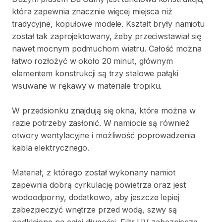
która
zapewnia
znacznie
więcej
miejsca
niż
tradycyjne
​,​
kopułowe
modele.
Kształt
bryły
namiotu
został
tak
zaprojektowany
​,​
żeby
przeciwstawiał
się
nawet
mocnym
podmuchom
wiatru.
Całość
można
łatwo
rozłożyć
w
około
20
minut
​,​
głównym
elementem
konstrukcji
są
trzy
stalowe
pałąki
wsuwane
w
rękawy
w
materiale
tropiku.
W
przedsionku
znajdują
się
okna
​,​
które
można
w
razie
potrzeby
zasłonić.
W
namiocie
są
również
otwory
wentylacyjne
i
możliwość
poprowadzenia
kabla
elektrycznego.
Materiał
​,​
z
którego
został
wykonany
namiot
zapewnia
dobrą
cyrkulację
powietrza
oraz
jest
wodoodporny
​,​
dodatkowo
​,​
aby
jeszcze
lepiej
zabezpieczyć
wnętrze
przed
wodą
​,​
szwy
są
podklejone
na
całej
długości.
Filtr
UV
zabezpiecza