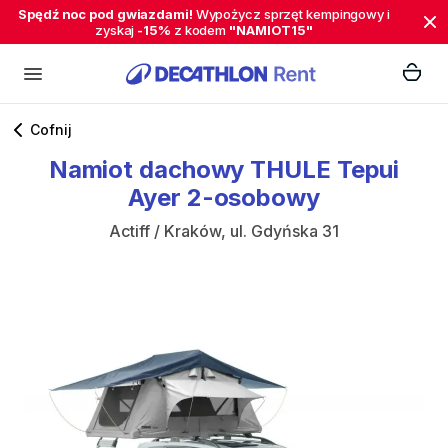
Spędź noc pod gwiazdami!
Wypożycz sprzęt kempingowy i
zyskaj
-15%
z kodem
"NAMIOT15"
Cofnij
Namiot
dachowy
THULE
Tepui
Ayer
2-osobowy
Actiff / Kraków, ul. Gdyńska 31