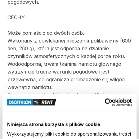
pogodowych.
CECHY:
Może
pomieścić
do
dwóch
osób.
Wykonany
z
powlekanej
mieszanki
polibawełny
(600
den
​,​
260
g)
​,​
która
jest
odporna
na
działanie
czynników
atmosferycznych
o
każdej
porze
roku.
Wodoodporna
​,​
trwała
tkanina
namiotu
głównego
wytrzymuje
trudne
warunki
pogodowe
i
jest
przewiewna
​,​
co
ogranicza
gromadzenie
się
wilgoci
wewnątrz
namiotu.
Panoramiczne
świetliki
i
okienka
umożliwiają
obserwację
gwiazd
​,​
sprawiają
​,​
że
jesteś
bliżej
natury
​,​
zapewniają
dobrą
wentylację
i
przyjemną
temperaturę.
Niniejsza strona korzysta z plików cookie
Panele
z
siatki
zapewniają
dużą
wentylację
i
są
otwarte
dla
większego
przepływu
powietrza.
Wykorzystujemy pliki cookie do spersonalizowania treści