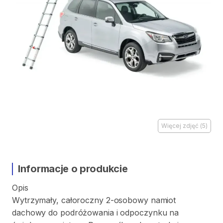
Więcej zdjęć
(
5
)
Informacje o produkcie
Opis
Wytrzymały
​,​
całoroczny
2-osobowy
namiot
dachowy
do
podróżowania
i
odpoczynku
na