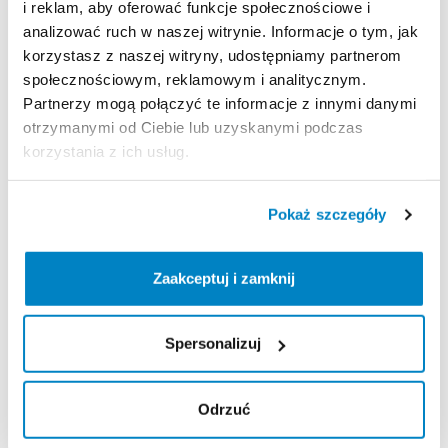
Cztery
duże
kieszenie
wewnętrzne
do
i reklam, aby oferować funkcje społecznościowe i
analizować ruch w naszej witrynie. Informacje o tym, jak
przechowywania
sprzętu
i
akcesoriów
korzystasz z naszej witryny, udostępniamy partnerom
kempingowych.
społecznościowym, reklamowym i analitycznym.
W
zestawie
znajduje
się
materac
z
pianki
6
cm
o
Partnerzy mogą połączyć te informacje z innymi danymi
dużej
gęstości
dla
zwiększenia
komfortu.
otrzymanymi od Ciebie lub uzyskanymi podczas
korzystania z ich usług.
Zawartość
zestawu:
1
namiot
(sypialnia
+
tropik)
Pokaż szczegóły
1
wbudowany
materac
piankowy
1
drabina
aluminiowa
2
​,​
5
m
Zaakceptuj i zamknij
1
zestaw
śrub
(4
płytki
+
śruby
+
klucz)
Spersonalizuj
ODBIÓR
SPRZĘTU:
Nie
mamy
stałych
godzin
otwarcia
​,​
prosimy
o
kontakt
telefoniczny
celem
umówienia
się
na
Odrzuć
wypożyczenie.