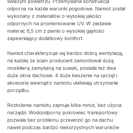
świeżym
powietrzu.
Przemyślana
konstrukcja
odporna
na
każde
warunki
pogodowe.
Namiot
został
wykonany
z
materiałów
o
wysokiej
jakości
odpornych
na
promieniowanie
UV.
W
zestawie
materac
6
​,​
5
cm
z
pianki
o
wysokiej
gęstości
zapewniający
dodatkowy
komfort.
Namiot
charakteryzuje
się
bardzo
dobrą
wentylacją
​,​
na
każdej
ze
ścian
producent
zamontował
dużą
moskitierę
zamykaną
na
suwak
​,​
posiada
też
dwa
duże
okna
dachowe.
4
duże
kieszenie
na
sprzęt
i
akcesoria
wewnątrz
namiotu
ułatwiają
utrzymanie
porządku.
Rozłożenie
namiotu
zajmuje
kilka
minut
​,​
bez
użycia
narzędzi.
Wodoodporny
pokrowiec
transportowy
pozwala
bez
problemu
przewozić
go
na
dachu
nawet
podczas
bardzo
niekorzystnych
warunków