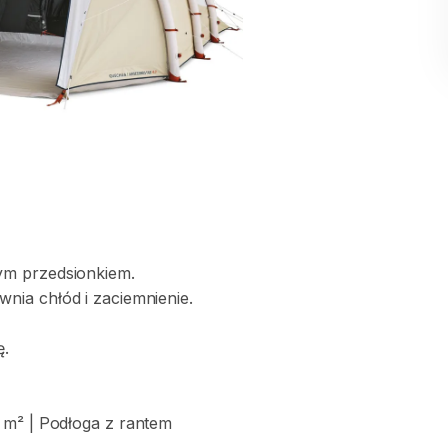
ym
przedsionkiem.
wnia
chłód
i
zaciemnienie.
.
m²
|
Podłoga
z
rantem