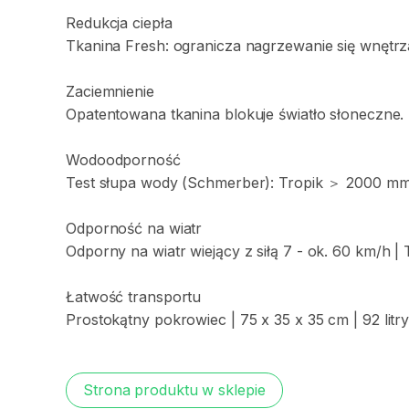
Redukcja
ciepła
Tkanina
Fresh:
ogranicza
nagrzewanie
się
wnętrz
Zaciemnienie
Opatentowana
tkanina
blokuje
światło
słoneczne.
Wodoodporność
Test
słupa
wody
(Schmerber):
Tropik
＞
2000
m
Odporność
na
wiatr
Odporny
na
wiatr
wiejący
z
siłą
7
-
ok.
60
km
​/​
h
|
Łatwość
transportu
Prostokątny
pokrowiec
|
75
x
35
x
35
cm
|
92
litr
Strona produktu w sklepie