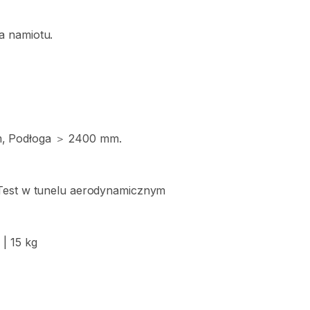
a
namiotu.
m
​,​
Podłoga
＞
2400
mm.
Test
w
tunelu
aerodynamicznym
y
|
15
kg