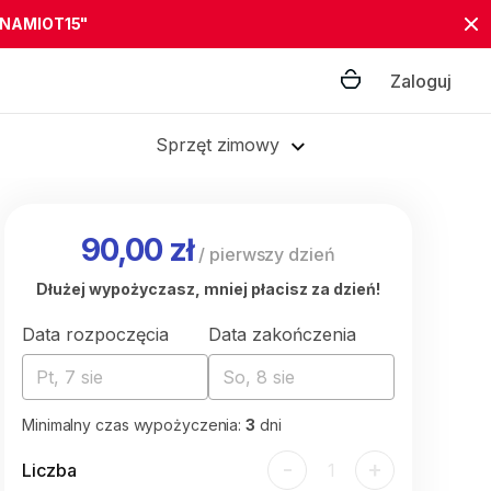
"NAMIOT15"
Zaloguj
Sprzęt zimowy
90,00 zł
/
pierwszy dzień
Dłużej wypożyczasz, mniej płacisz za dzień!
Data rozpoczęcia
Data zakończenia
Pt, 7 sie
So, 8 sie
Minimalny czas wypożyczenia:
3
dni
-
+
Liczba
1