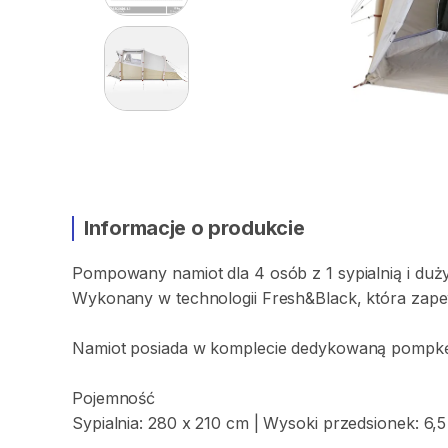
Informacje o produkcie
Pompowany
namiot
dla
4
osób
z
1
sypialnią
i
duż
Wykonany
w
technologii
Fresh&Black​
​,​
która
zape
Namiot
posiada
w
komplecie
dedykowaną
pompkę
Pojemność
Sypialnia:
280
x
210
cm
|
Wysoki
przedsionek:
6
​,​
5