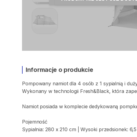
Informacje o produkcie
Pompowany
namiot
dla
4
osób
z
1
sypialnią
i
duż
Wykonany
w
technologii
Fresh&Black​
​,​
która
zape
Namiot
posiada
w
komplecie
dedykowaną
pompkę
Pojemność
Sypialnia:
280
x
210
cm
|
Wysoki
przedsionek:
6
​,​
5