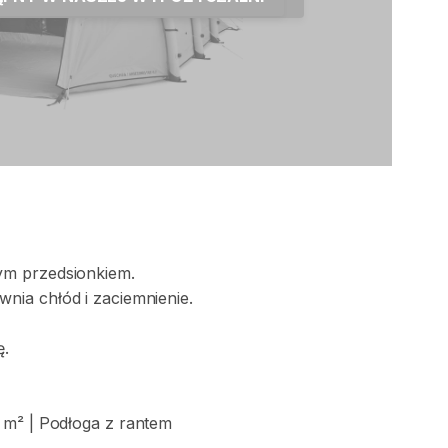
ym
przedsionkiem.
wnia
chłód
i
zaciemnienie.
.
m²
|
Podłoga
z
rantem