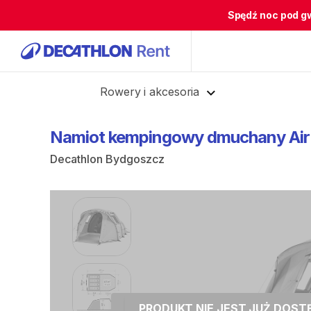
Spędź noc pod g
Cofnij
Rowery i akcesoria
Namiot
kempingowy
dmuchany
Air
Decathlon Bydgoszcz
PRODUKT NIE JEST JUŻ DOS