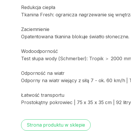
Redukcja
ciepła
Tkanina
Fresh:
ogranicza
nagrzewanie
się
wnętrz
Zaciemnienie
Opatentowana
tkanina
blokuje
światło
słoneczne.
Wodoodporność
Test
słupa
wody
(Schmerber):
Tropik
＞
2000
m
Odporność
na
wiatr
Odporny
na
wiatr
wiejący
z
siłą
7
-
ok.
60
km
​/​
h
|
Łatwość
transportu
Prostokątny
pokrowiec
|
75
x
35
x
35
cm
|
92
litr
Strona produktu w sklepie