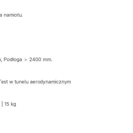
a
namiotu.
m
​,​
Podłoga
＞
2400
mm.
Test
w
tunelu
aerodynamicznym
y
|
15
kg