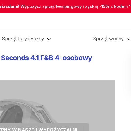
wiazdami!
Wypożycz sprzęt kempingowy i zyskaj
-15%
z kodem
Sprzęt turystyczny
Sprzęt wodny
Seconds
4.1
F&B
4-osobowy
TĘPNY W NASZEJ WYPOŻYCZALNI