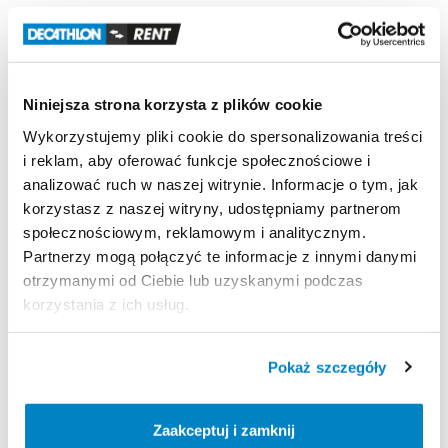
Odporność
na
wiatr
Odporny
na
wiatr
wiejący
z
siłą
7
-
ok.
60
km
​/​
h
|
Test
w
tunelu
aerodynamicznym
Niniejsza strona korzysta z plików cookie
Łatwość
transportu
Wykorzystujemy pliki cookie do spersonalizowania treści
Prostokątny
pokrowiec
|
75
x
37
x
37
cm
|
102
litry
|
i reklam, aby oferować funkcje społecznościowe i
18
​,​
5
kg
analizować ruch w naszej witrynie. Informacje o tym, jak
korzystasz z naszej witryny, udostępniamy partnerom
społecznościowym, reklamowym i analitycznym.
Partnerzy mogą połączyć te informacje z innymi danymi
Strona produktu w sklepie
otrzymanymi od Ciebie lub uzyskanymi podczas
korzystania z ich usług.
Zasady wypożyczenia
Pokaż szczegóły
REGULAMIN
Regulamin wypożyczalni
Zaakceptuj i zamknij