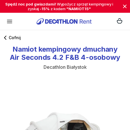
Spędź noc pod gwiazdami!
Wypożycz sprzęt kempingowy i
zyskaj
-15%
z kodem
"NAMIOT15"
Cofnij
Namiot
kempingowy
dmuchany
Air
Seconds
4.2
F&B
4-osobowy
Decathlon Białystok