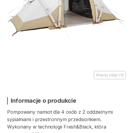
Więcej zdjęć
(
3
)
Informacje o produkcie
Pompowany
namiot
dla
4
osób
z
2
oddzielnymi
sypialniami
i
przestronnym
przedsionkiem.
Wykonany
w
technologii
Fresh&Black​
​,​
która