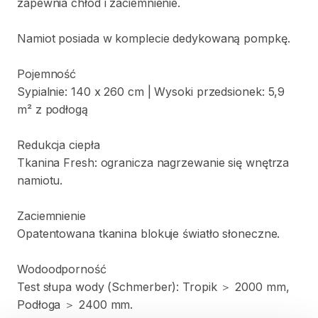
zapewnia
chłód
i
zaciemnienie.
Namiot
posiada
w
komplecie
dedykowaną
pompkę.
Pojemność
Sypialnie:
140
x
260
cm
|
Wysoki
przedsionek:
5
​,​
9
m²
z
podłogą
Redukcja
ciepła
Tkanina
Fresh:
ogranicza
nagrzewanie
się
wnętrza
namiotu.
Zaciemnienie
Opatentowana
tkanina
blokuje
światło
słoneczne.
Wodoodporność
Test
słupa
wody
(Schmerber):
Tropik
＞
2000
mm
​,​
Podłoga
＞
2400
mm.