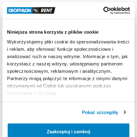
Odporność
na
wiatr
Odporność
na
wiatr
50
km
​/​
h
(Siła
6):
testowany
w
tunelu
aerodynamicznym.
Niniejsza strona korzysta z plików cookie
Wodoodporność
Wykorzystujemy pliki cookie do spersonalizowania treści
Wodoodporność
(Schmerber):
Tropik
＞
2000
mm.
i reklam, aby oferować funkcje społecznościowe i
Podłoga
sypialni
＞
2400
mm.
analizować ruch w naszej witrynie. Informacje o tym, jak
korzystasz z naszej witryny, udostępniamy partnerom
społecznościowym, reklamowym i analitycznym.
Partnerzy mogą połączyć te informacje z innymi danymi
Strona produktu w sklepie
otrzymanymi od Ciebie lub uzyskanymi podczas
korzystania z ich usług.
Zasady wypożyczenia
Pokaż szczegóły
REGULAMIN
Regulamin wypożyczalni
Zaakceptuj i zamknij