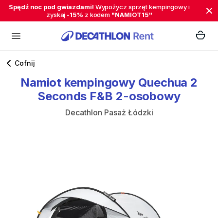
Spędź noc pod gwiazdami!
Wypożycz sprzęt kempingowy i
zyskaj
-15%
z kodem
"NAMIOT15"
Cofnij
Namiot
kempingowy
Quechua
2
Seconds
F&B
2-osobowy
Decathlon Pasaż Łódzki