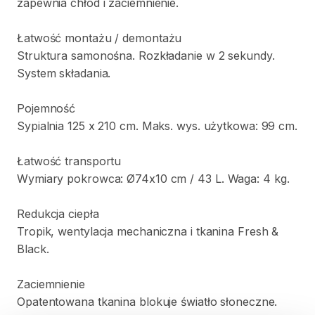
zapewnia
chłód
i
zaciemnienie.
Łatwość
montażu
​/​
demontażu
Struktura
samonośna.
Rozkładanie
w
2
sekundy.
System
składania.
Pojemność
Sypialnia
125
x
210
cm.
Maks.
wys.
użytkowa:
99
cm.
Łatwość
transportu
Wymiary
pokrowca:
Ø74x10
cm
​/​
43
L.
Waga:
4
kg.
Redukcja
ciepła
Tropik
​,​
wentylacja
mechaniczna
i
tkanina
Fresh
&
Black.
Zaciemnienie
Opatentowana
tkanina
blokuje
światło
słoneczne.