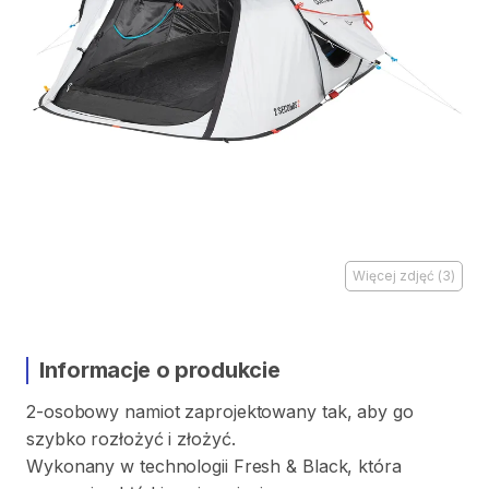
Więcej zdjęć
(
3
)
Informacje o produkcie
2-osobowy
namiot
zaprojektowany
tak
​,​
aby
go
szybko
rozłożyć
i
złożyć.
Wykonany
w
technologii
Fresh
&
Black
​,​
która