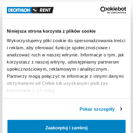
Zaciemnienie
Opatentowana
tkanina
blokuje
światło
słoneczne.
Niniejsza strona korzysta z plików cookie
Odporność
na
wiatr
Odporność
na
wiatr
50
km
​/​
h
(Siła
6):
testowany
w
Wykorzystujemy pliki cookie do spersonalizowania treści
tunelu
aerodynamicznym.
i reklam, aby oferować funkcje społecznościowe i
analizować ruch w naszej witrynie. Informacje o tym, jak
Wodoodporność
korzystasz z naszej witryny, udostępniamy partnerom
Wodoodporność
(Schmerber):
Tropik
＞
2000
mm.
społecznościowym, reklamowym i analitycznym.
Podłoga
sypialni
＞
2400
mm.
Partnerzy mogą połączyć te informacje z innymi danymi
otrzymanymi od Ciebie lub uzyskanymi podczas
korzystania z ich usług.
Strona produktu w sklepie
Pokaż szczegóły
Zasady wypożyczenia
Zaakceptuj i zamknij