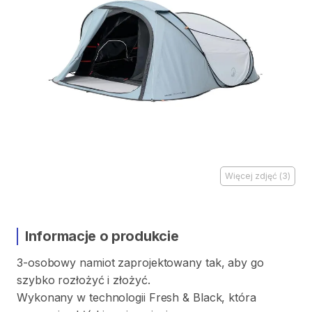
Więcej zdjęć
(
3
)
Informacje o produkcie
3-osobowy
namiot
zaprojektowany
tak
​,​
aby
go
szybko
rozłożyć
i
złożyć.
Wykonany
w
technologii
Fresh
&
Black
​,​
która