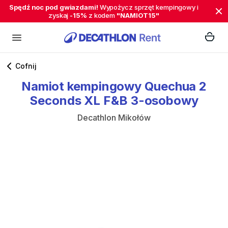
Spędź noc pod gwiazdami!
Wypożycz sprzęt kempingowy i
zyskaj
-15%
z kodem
"NAMIOT15"
Cofnij
Namiot
kempingowy
Quechua
2
Seconds
XL
F&B
3-osobowy
Decathlon Mikołów