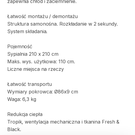
zapewnia
chłód
i
zaciemnienie.
Łatwość
montażu
​/​
demontażu
Struktura
samonośna.
Rozkładanie
w
2
sekundy.
System
składania.
Pojemność
Sypialnia
210
x
210
cm
Maks.
wys.
użytkowa:
110
cm.
Liczne
miejsca
na
rzeczy
Łatwość
transportu
Wymiary
pokrowca:
Ø86x9
cm
Waga:
6
​,​
3
kg
Redukcja
ciepła
Tropik
​,​
wentylacja
mechaniczna
i
tkanina
Fresh
&
Black.