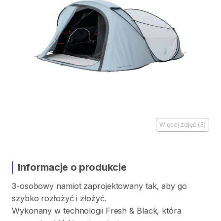
Więcej zdjęć
(
3
)
Informacje o produkcie
3-osobowy
namiot
zaprojektowany
tak
​,​
aby
go
szybko
rozłożyć
i
złożyć.
Wykonany
w
technologii
Fresh
&
Black
​,​
która