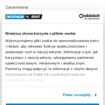
Zaciemnienie
Opatentowana
tkanina
blokuje
światło
słoneczne.
Odporność
na
wiatr
Odporność
na
wiatr
50
km
​/​
h
(Siła
6):
testowany
w
Niniejsza strona korzysta z plików cookie
tunelu
aerodynamicznym.
Wykorzystujemy pliki cookie do spersonalizowania treści
i reklam, aby oferować funkcje społecznościowe i
Wodoodporność
analizować ruch w naszej witrynie. Informacje o tym, jak
Wodoodporność
(Schmerber):
Tropik
＞
2000
mm.
korzystasz z naszej witryny, udostępniamy partnerom
Podłoga
sypialni
＞
2400
mm.
społecznościowym, reklamowym i analitycznym.
Partnerzy mogą połączyć te informacje z innymi danymi
otrzymanymi od Ciebie lub uzyskanymi podczas
Strona produktu w sklepie
korzystania z ich usług.
Zasady wypożyczenia
Pokaż szczegóły