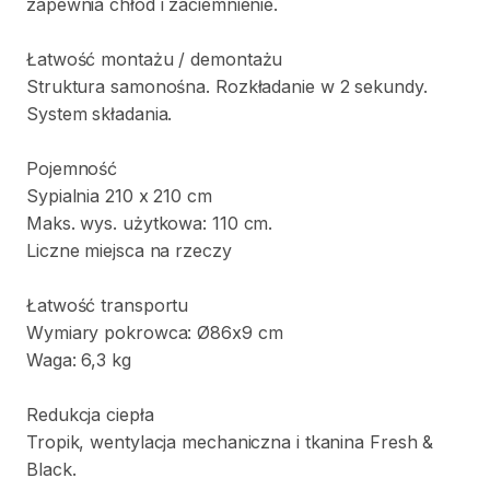
zapewnia
chłód
i
zaciemnienie.
Łatwość
montażu
​/​
demontażu
Struktura
samonośna.
Rozkładanie
w
2
sekundy.
System
składania.
Pojemność
Sypialnia
210
x
210
cm
Maks.
wys.
użytkowa:
110
cm.
Liczne
miejsca
na
rzeczy
Łatwość
transportu
Wymiary
pokrowca:
Ø86x9
cm
Waga:
6
​,​
3
kg
Redukcja
ciepła
Tropik
​,​
wentylacja
mechaniczna
i
tkanina
Fresh
&
Black.