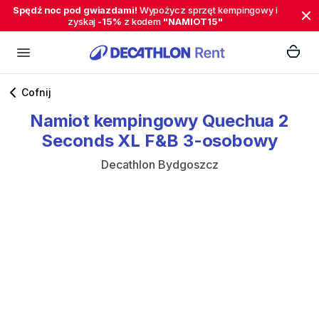
Spędź noc pod gwiazdami!
Wypożycz sprzęt kempingowy i
zyskaj
-15%
z kodem
"NAMIOT15"
Cofnij
Namiot
kempingowy
Quechua
2
Seconds
XL
F&B
3-osobowy
Decathlon Bydgoszcz