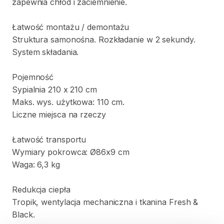
zapewnia
chłód
i
zaciemnienie.
Łatwość
montażu
​/​
demontażu
Struktura
samonośna.
Rozkładanie
w
2
sekundy.
System
składania.
Pojemność
Sypialnia
210
x
210
cm
Maks.
wys.
użytkowa:
110
cm.
Liczne
miejsca
na
rzeczy
Łatwość
transportu
Wymiary
pokrowca:
Ø86x9
cm
Waga:
6
​,​
3
kg
Redukcja
ciepła
Tropik
​,​
wentylacja
mechaniczna
i
tkanina
Fresh
&
Black.