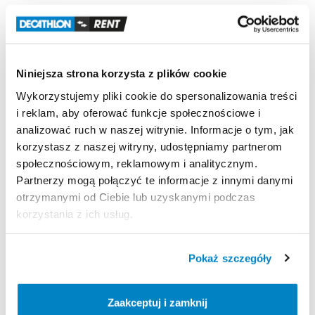
Zaciemnienie
Opatentowana
tkanina
blokuje
światło
słoneczne.
Niniejsza strona korzysta z plików cookie
Odporność
na
wiatr
Odporność
na
wiatr
50
km
​/​
h
(Siła
6):
testowany
w
Wykorzystujemy pliki cookie do spersonalizowania treści
tunelu
aerodynamicznym.
i reklam, aby oferować funkcje społecznościowe i
analizować ruch w naszej witrynie. Informacje o tym, jak
Wodoodporność
korzystasz z naszej witryny, udostępniamy partnerom
Wodoodporność
(Schmerber):
Tropik
＞
2000
mm.
społecznościowym, reklamowym i analitycznym.
Podłoga
sypialni
＞
2400
mm.
Partnerzy mogą połączyć te informacje z innymi danymi
otrzymanymi od Ciebie lub uzyskanymi podczas
korzystania z ich usług.
Strona produktu w sklepie
Pokaż szczegóły
Zasady wypożyczenia
Zaakceptuj i zamknij