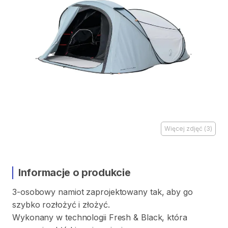
Więcej zdjęć
(
3
)
Informacje o produkcie
3-osobowy
namiot
zaprojektowany
tak
​,​
aby
go
szybko
rozłożyć
i
złożyć.
Wykonany
w
technologii
Fresh
&
Black
​,​
która