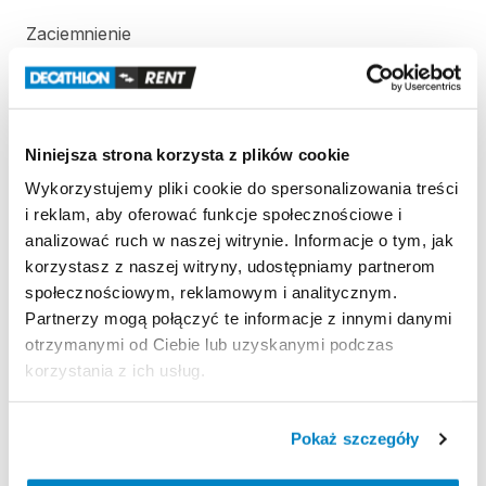
Zaciemnienie
Opatentowana
tkanina
blokuje
światło
słoneczne.
Odporność
na
wiatr
Odporność
na
wiatr
50
km
​/​
h
(Siła
6):
testowany
w
Niniejsza strona korzysta z plików cookie
tunelu
aerodynamicznym.
Wykorzystujemy pliki cookie do spersonalizowania treści
i reklam, aby oferować funkcje społecznościowe i
Wodoodporność
analizować ruch w naszej witrynie. Informacje o tym, jak
Wodoodporność
(Schmerber):
Tropik
＞
2000
mm.
korzystasz z naszej witryny, udostępniamy partnerom
Podłoga
sypialni
＞
2400
mm.
społecznościowym, reklamowym i analitycznym.
Partnerzy mogą połączyć te informacje z innymi danymi
otrzymanymi od Ciebie lub uzyskanymi podczas
Strona produktu w sklepie
korzystania z ich usług.
Zasady wypożyczenia
Pokaż szczegóły