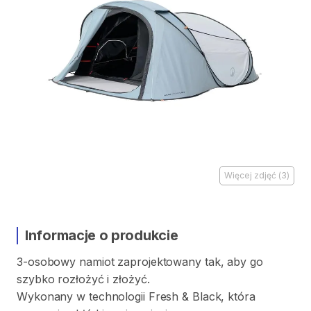
Więcej zdjęć
(
3
)
Informacje o produkcie
3-osobowy
namiot
zaprojektowany
tak
​,​
aby
go
szybko
rozłożyć
i
złożyć.
Wykonany
w
technologii
Fresh
&
Black
​,​
która