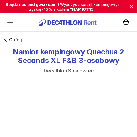
Spędź noc pod gwiazdami!
Wypożycz sprzęt kempingowy i
zyskaj
-15%
z kodem
"NAMIOT15"
Cofnij
Namiot
kempingowy
Quechua
2
Seconds
XL
F&B
3-osobowy
Decathlon Sosnowiec