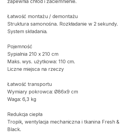
zapewnia
chłód
i
zaciemnienie.
Łatwość
montażu
​/​
demontażu
Struktura
samonośna.
Rozkładanie
w
2
sekundy.
System
składania.
Pojemność
Sypialnia
210
x
210
cm
Maks.
wys.
użytkowa:
110
cm.
Liczne
miejsca
na
rzeczy
Łatwość
transportu
Wymiary
pokrowca:
Ø86x9
cm
Waga:
6
​,​
3
kg
Redukcja
ciepła
Tropik
​,​
wentylacja
mechaniczna
i
tkanina
Fresh
&
Black.