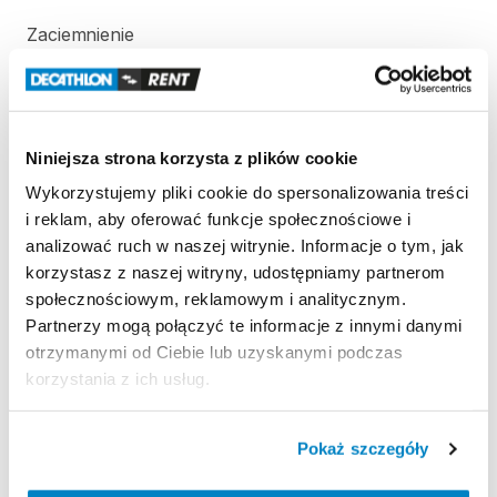
Zaciemnienie
Opatentowana
tkanina
blokuje
światło
słoneczne.
Odporność
na
wiatr
Odporność
na
wiatr
50
km
​/​
h
(Siła
6):
testowany
w
Niniejsza strona korzysta z plików cookie
tunelu
aerodynamicznym.
Wykorzystujemy pliki cookie do spersonalizowania treści
i reklam, aby oferować funkcje społecznościowe i
Wodoodporność
analizować ruch w naszej witrynie. Informacje o tym, jak
Wodoodporność
(Schmerber):
Tropik
＞
2000
mm.
korzystasz z naszej witryny, udostępniamy partnerom
Podłoga
sypialni
＞
2400
mm.
społecznościowym, reklamowym i analitycznym.
Partnerzy mogą połączyć te informacje z innymi danymi
otrzymanymi od Ciebie lub uzyskanymi podczas
Strona produktu w sklepie
korzystania z ich usług.
Zasady wypożyczenia
Pokaż szczegóły