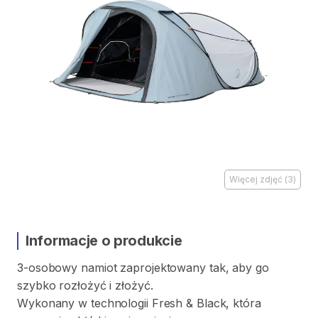
Więcej zdjęć
(
3
)
Informacje o produkcie
3-osobowy
namiot
zaprojektowany
tak
​,​
aby
go
szybko
rozłożyć
i
złożyć.
Wykonany
w
technologii
Fresh
&
Black
​,​
która