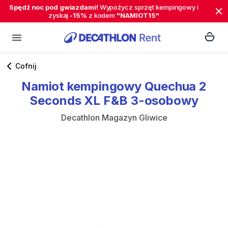
Spędź noc pod gwiazdami!
Wypożycz sprzęt kempingowy i
zyskaj
-15%
z kodem
"NAMIOT15"
Cofnij
Namiot
kempingowy
Quechua
2
Seconds
XL
F&B
3-osobowy
Decathlon Magazyn Gliwice