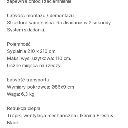
zapewnia
chłód
i
zaciemnienie.
Łatwość
montażu
​/​
demontażu
Struktura
samonośna.
Rozkładanie
w
2
sekundy.
System
składania.
Pojemność
Sypialnia
210
x
210
cm
Maks.
wys.
użytkowa:
110
cm.
Liczne
miejsca
na
rzeczy
Łatwość
transportu
Wymiary
pokrowca:
Ø86x9
cm
Waga:
6
​,​
3
kg
Redukcja
ciepła
Tropik
​,​
wentylacja
mechaniczna
i
tkanina
Fresh
&
Black.