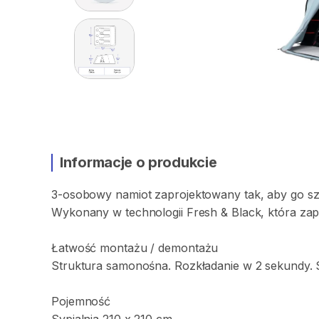
Informacje o produkcie
3-osobowy
namiot
zaprojektowany
tak
​,​
aby
go
s
Wykonany
w
technologii
Fresh
&
Black
​,​
która
zap
Łatwość
montażu
​/​
demontażu
Struktura
samonośna.
Rozkładanie
w
2
sekundy.
Pojemność