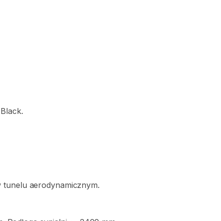
Black.
w
tunelu
aerodynamicznym.