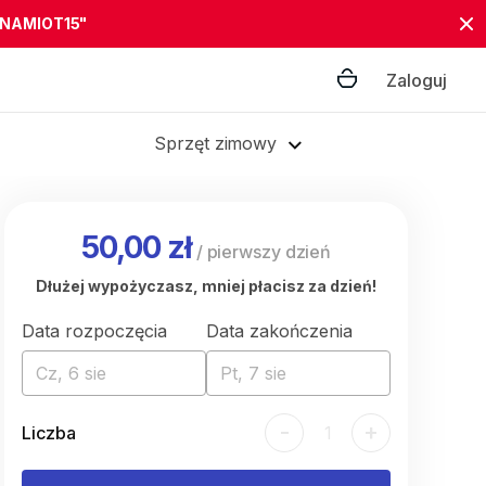
"NAMIOT15"
Zaloguj
Sprzęt zimowy
50,00 zł
/
pierwszy dzień
Dłużej wypożyczasz, mniej płacisz za dzień!
Data rozpoczęcia
Data zakończenia
Cz, 6 sie
Pt, 7 sie
-
+
Liczba
1