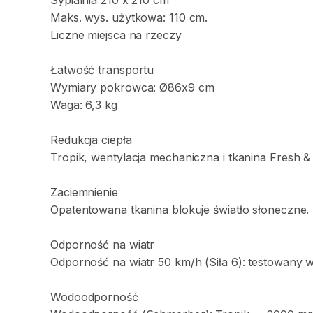
Sypialnia
210
x
210
cm
Maks.
wys.
użytkowa:
110
cm.
Liczne
miejsca
na
rzeczy
Łatwość
transportu
Wymiary
pokrowca:
Ø86x9
cm
Waga:
6
​,​
3
kg
Redukcja
ciepła
Tropik
​,​
wentylacja
mechaniczna
i
tkanina
Fresh
&
Zaciemnienie
Opatentowana
tkanina
blokuje
światło
słoneczne.
Odporność
na
wiatr
Odporność
na
wiatr
50
km
​/​
h
(Siła
6):
testowany
Wodoodporność