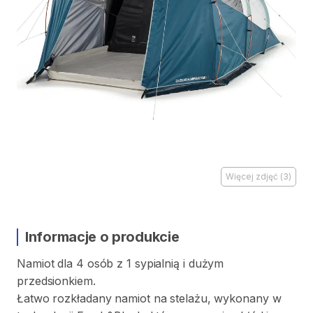
Więcej zdjęć
(
3
)
Informacje o produkcie
Namiot
dla
4
osób
z
1
sypialnią
i
dużym
przedsionkiem.
Łatwo
rozkładany
namiot
na
stelażu
​,​
wykonany
w