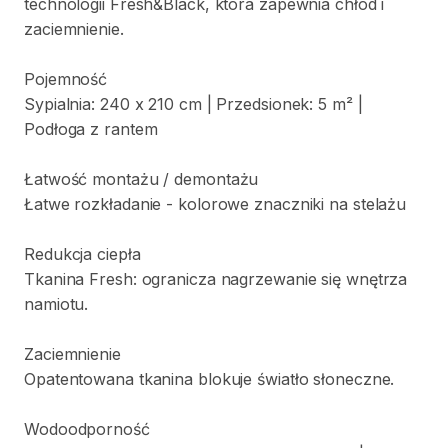
technologii
Fresh&Black
​,​
która
zapewnia
chłód
i
zaciemnienie.
Pojemność
Sypialnia:
240
x
210
cm
|
Przedsionek:
5
m²
|
Podłoga
z
rantem
Łatwość
montażu
​/​
demontażu
Łatwe
rozkładanie
-
kolorowe
znaczniki
na
stelażu
Redukcja
ciepła
Tkanina
Fresh:
ogranicza
nagrzewanie
się
wnętrza
namiotu.
Zaciemnienie
Opatentowana
tkanina
blokuje
światło
słoneczne.
Wodoodporność