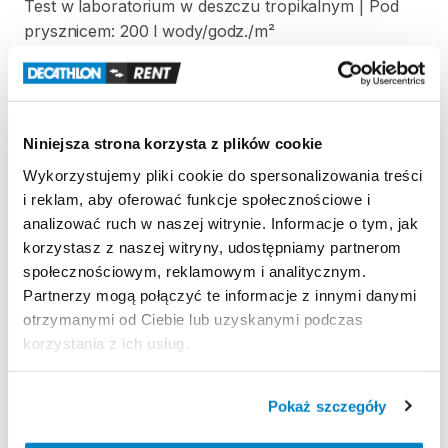
Test
w
laboratorium
w
deszczu
tropikalnym
|
Pod
prysznicem:
200
l
wody
​/​
godz.
​/​
m²
Odporność
na
wiatr
Odporność
na
wiatr
50
km
​/​
h
(siła
6)
|
Testowany
w
tunelu
aerodynamicznym
Niniejsza strona korzysta z plików cookie
Wykorzystujemy pliki cookie do spersonalizowania treści
Łatwość
transportu
i reklam, aby oferować funkcje społecznościowe i
Prostokątny
pokrowiec
|
65
x
30
x
25
cm
|
48
litry
|
analizować ruch w naszej witrynie. Informacje o tym, jak
10
​,​
6
kg
korzystasz z naszej witryny, udostępniamy partnerom
społecznościowym, reklamowym i analitycznym.
Partnerzy mogą połączyć te informacje z innymi danymi
Strona produktu w sklepie
otrzymanymi od Ciebie lub uzyskanymi podczas
korzystania z ich usług.
Zasady wypożyczenia
Pokaż szczegóły
REGULAMIN