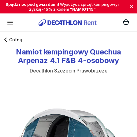
Spędź noc pod gwiazdami!
Wypożycz sprzęt kempingowy i
zyskaj
-15%
z kodem
"NAMIOT15"
Cofnij
Namiot
kempingowy
Quechua
Arpenaz
4.1
F&B
4-osobowy
Decathlon Szczecin Prawobrzeże