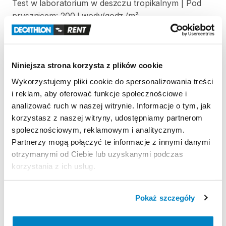
Test
w
laboratorium
w
deszczu
tropikalnym
|
Pod
prysznicem:
200
l
wody
​/​
godz.
​/​
m²
Odporność
na
wiatr
Odporność
na
wiatr
50
km
​/​
h
(siła
6)
|
Testowany
w
Niniejsza strona korzysta z plików cookie
tunelu
aerodynamicznym
Wykorzystujemy pliki cookie do spersonalizowania treści
Łatwość
transportu
i reklam, aby oferować funkcje społecznościowe i
Prostokątny
pokrowiec
|
65
x
30
x
25
cm
|
48
litry
|
analizować ruch w naszej witrynie. Informacje o tym, jak
10
​,​
6
kg
korzystasz z naszej witryny, udostępniamy partnerom
społecznościowym, reklamowym i analitycznym.
Partnerzy mogą połączyć te informacje z innymi danymi
otrzymanymi od Ciebie lub uzyskanymi podczas
Strona produktu w sklepie
korzystania z ich usług.
Zasady wypożyczenia
Pokaż szczegóły
REGULAMIN