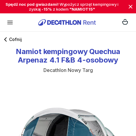
Spędź noc pod gwiazdami!
Wypożycz sprzęt kempingowy i
zyskaj
-15%
z kodem
"NAMIOT15"
Cofnij
Namiot
kempingowy
Quechua
Arpenaz
4.1
F&B
4-osobowy
Decathlon Nowy Targ