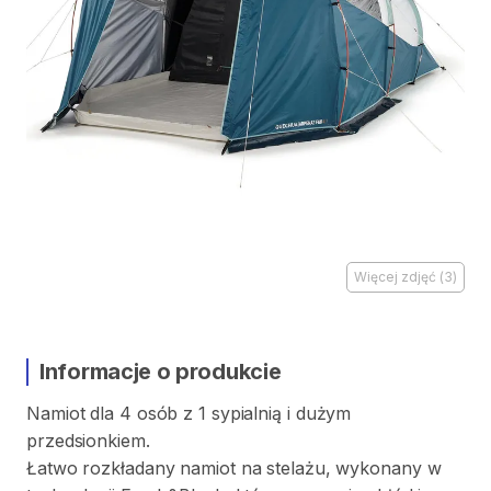
Więcej zdjęć
(
3
)
Informacje o produkcie
Namiot
dla
4
osób
z
1
sypialnią
i
dużym
przedsionkiem.
Łatwo
rozkładany
namiot
na
stelażu
​,​
wykonany
w