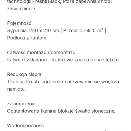
technologii
Fresh&Black
​,​
która
zapewnia
chłód
i
zaciemnienie.
Pojemność
Sypialnia:
240
x
210
cm
|
Przedsionek:
5
m²
|
Podłoga
z
rantem
Łatwość
montażu
​/​
demontażu
Łatwe
rozkładanie
-
kolorowe
znaczniki
na
stelażu
Redukcja
ciepła
Tkanina
Fresh:
ogranicza
nagrzewanie
się
wnętrza
namiotu.
Zaciemnienie
Opatentowana
tkanina
blokuje
światło
słoneczne.
Wodoodporność