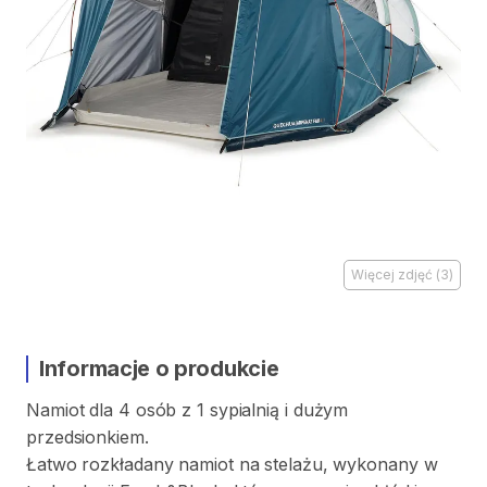
Więcej zdjęć
(
3
)
Informacje o produkcie
Namiot
dla
4
osób
z
1
sypialnią
i
dużym
przedsionkiem.
Łatwo
rozkładany
namiot
na
stelażu
​,​
wykonany
w