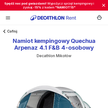
Spędź noc pod gwiazdami!
Wypożycz sprzęt kempingowy i
zyskaj
-15%
z kodem
"NAMIOT15"
Cofnij
Namiot
kempingowy
Quechua
Arpenaz
4.1
F&B
4-osobowy
Decathlon Mikołów