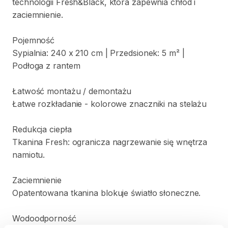
technologii
Fresh&Black
​,​
która
zapewnia
chłód
i
zaciemnienie.
Pojemność
Sypialnia:
240
x
210
cm
|
Przedsionek:
5
m²
|
Podłoga
z
rantem
Łatwość
montażu
​/​
demontażu
Łatwe
rozkładanie
-
kolorowe
znaczniki
na
stelażu
Redukcja
ciepła
Tkanina
Fresh:
ogranicza
nagrzewanie
się
wnętrza
namiotu.
Zaciemnienie
Opatentowana
tkanina
blokuje
światło
słoneczne.
Wodoodporność