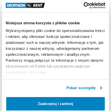
Test
w
laboratorium
w
deszczu
tropikalnym
|
Pod
prysznicem:
200
l
wody
​/​
godz.
​/​
m²
Odporność
na
wiatr
Niniejsza strona korzysta z plików cookie
Odporność
na
wiatr
50
km
​/​
h
(siła
6)
|
Testowany
w
Wykorzystujemy pliki cookie do spersonalizowania treści
tunelu
aerodynamicznym
i reklam, aby oferować funkcje społecznościowe i
analizować ruch w naszej witrynie. Informacje o tym, jak
Łatwość
transportu
korzystasz z naszej witryny, udostępniamy partnerom
Prostokątny
pokrowiec
|
65
x
30
x
25
cm
|
48
litry
|
społecznościowym, reklamowym i analitycznym.
10
​,​
6
kg
Partnerzy mogą połączyć te informacje z innymi danymi
otrzymanymi od Ciebie lub uzyskanymi podczas
korzystania z ich usług.
Strona produktu w sklepie
Pokaż szczegóły
Zasady wypożyczenia
Zaakceptuj i zamknij
REGULAMIN