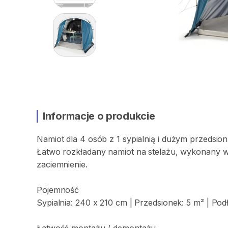
Informacje o produkcie
Namiot
dla
4
osób
z
1
sypialnią
i
dużym
przedsion
Łatwo
rozkładany
namiot
na
stelażu
​,​
wykonany
zaciemnienie.
Pojemność
Sypialnia:
240
x
210
cm
|
Przedsionek:
5
m²
|
Pod