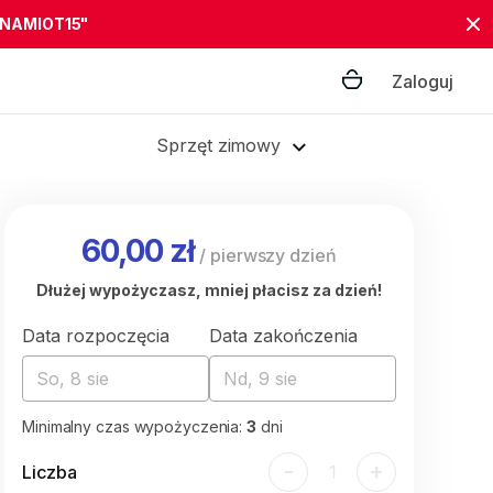
"NAMIOT15"
Zaloguj
Sprzęt zimowy
60,00 zł
/
pierwszy dzień
Dłużej wypożyczasz, mniej płacisz za dzień!
Data rozpoczęcia
Data zakończenia
So, 8 sie
Nd, 9 sie
Minimalny czas wypożyczenia:
3
dni
-
+
Liczba
1