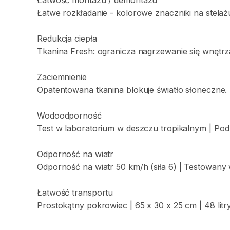
Łatwość
montażu
​/​
demontażu
Łatwe
rozkładanie
-
kolorowe
znaczniki
na
stelaż
Redukcja
ciepła
Tkanina
Fresh:
ogranicza
nagrzewanie
się
wnętrz
Zaciemnienie
Opatentowana
tkanina
blokuje
światło
słoneczne.
Wodoodporność
Test
w
laboratorium
w
deszczu
tropikalnym
|
Pod
Odporność
na
wiatr
Odporność
na
wiatr
50
km
​/​
h
(siła
6)
|
Testowany
Łatwość
transportu
Prostokątny
pokrowiec
|
65
x
30
x
25
cm
|
48
litr