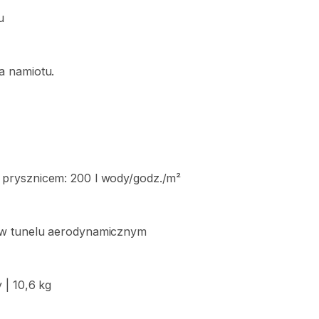
u
a
namiotu.
prysznicem:
200
l
wody
​/​
godz.
​/​
m²
w
tunelu
aerodynamicznym
y
|
10
​,​
6
kg