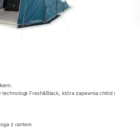
kiem.
w
technologii
Fresh&Black
​,​
która
zapewnia
chłód
i
łoga
z
rantem