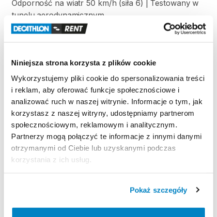
Odporność
na
wiatr
50
km
​/​
h
(siła
6)
|
Testowany
w
tunelu
aerodynamicznym
Wodoodporność
Test
słupa
wody
(Schmerber):
Tropik
＞
2000
mm
​,​
Niniejsza strona korzysta z plików cookie
Podłoga
＞
2400
mm.
Wykorzystujemy pliki cookie do spersonalizowania treści
Łatwość
transportu
i reklam, aby oferować funkcje społecznościowe i
Prostokątny
pokrowiec
|
60
x
30
x
30
cm
|
54
litry
|
analizować ruch w naszej witrynie. Informacje o tym, jak
12
​,​
5
kg
korzystasz z naszej witryny, udostępniamy partnerom
społecznościowym, reklamowym i analitycznym.
Partnerzy mogą połączyć te informacje z innymi danymi
otrzymanymi od Ciebie lub uzyskanymi podczas
Strona produktu w sklepie
korzystania z ich usług.
Zasady wypożyczenia
Pokaż szczegóły
REGULAMIN