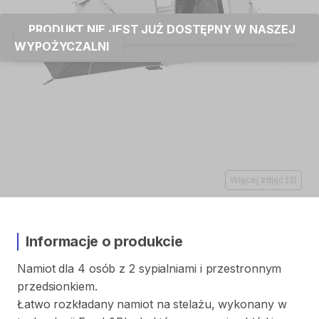
PRODUKT NIE JEST JUŻ DOSTĘPNY W NASZEJ
WYPOŻYCZALNI
Więcej zdjęć
(
3
)
Informacje o produkcie
Namiot
dla
4
osób
z
2
sypialniami
i
przestronnym
przedsionkiem.
Łatwo
rozkładany
namiot
na
stelażu
​,​
wykonany
w