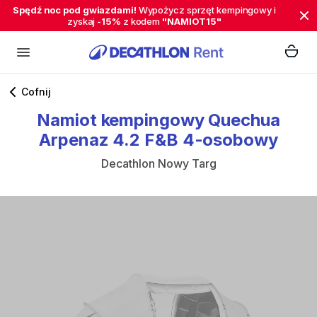
Spędź noc pod gwiazdami!
Wypożycz sprzęt kempingowy i
zyskaj
-15%
z kodem
"NAMIOT15"
Cofnij
Namiot
kempingowy
Quechua
Arpenaz
4.2
F&B
4-osobowy
Decathlon Nowy Targ