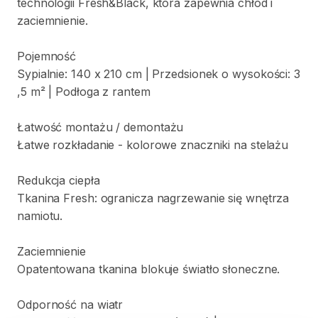
technologii
Fresh&Black
​,​
która
zapewnia
chłód
i
zaciemnienie.
Pojemność
Sypialnie:
140
x
210
cm
|
Przedsionek
o
wysokości:
3
,​
5
m²
|
Podłoga
z
rantem
Łatwość
montażu
​/​
demontażu
Łatwe
rozkładanie
-
kolorowe
znaczniki
na
stelażu
Redukcja
ciepła
Tkanina
Fresh:
ogranicza
nagrzewanie
się
wnętrza
namiotu.
Zaciemnienie
Opatentowana
tkanina
blokuje
światło
słoneczne.
Odporność
na
wiatr