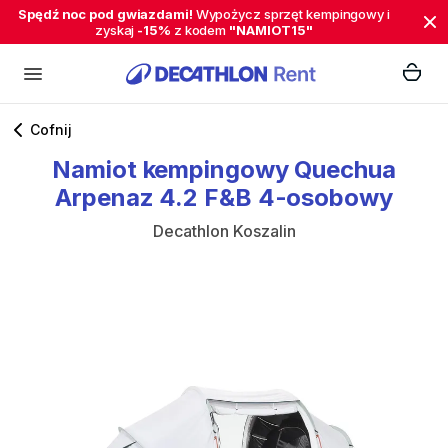
Spędź noc pod gwiazdami!
Wypożycz sprzęt kempingowy i
zyskaj
-15%
z kodem
"NAMIOT15"
Cofnij
Namiot
kempingowy
Quechua
Arpenaz
4.2
F&B
4-osobowy
Decathlon Koszalin