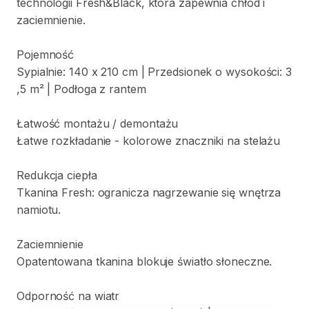
technologii
Fresh&Black
​,​
która
zapewnia
chłód
i
zaciemnienie.
Pojemność
Sypialnie:
140
x
210
cm
|
Przedsionek
o
wysokości:
3
,​
5
m²
|
Podłoga
z
rantem
Łatwość
montażu
​/​
demontażu
Łatwe
rozkładanie
-
kolorowe
znaczniki
na
stelażu
Redukcja
ciepła
Tkanina
Fresh:
ogranicza
nagrzewanie
się
wnętrza
namiotu.
Zaciemnienie
Opatentowana
tkanina
blokuje
światło
słoneczne.
Odporność
na
wiatr