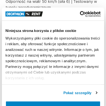
Odporność
na
wiatr
50
km
​/​
h
(siła
6)
|
Testowany
w
tunelu
aerodynamicznym
Wodoodporność
Test
słupa
wody
(Schmerber):
Tropik
＞
2000
mm
​,​
Niniejsza strona korzysta z plików cookie
Podłoga
＞
2400
mm.
Wykorzystujemy pliki cookie do spersonalizowania treści
Łatwość
transportu
i reklam, aby oferować funkcje społecznościowe i
Prostokątny
pokrowiec
|
60
x
30
x
30
cm
|
54
litry
|
analizować ruch w naszej witrynie. Informacje o tym, jak
12
​,​
5
kg
korzystasz z naszej witryny, udostępniamy partnerom
społecznościowym, reklamowym i analitycznym.
Partnerzy mogą połączyć te informacje z innymi danymi
otrzymanymi od Ciebie lub uzyskanymi podczas
Strona produktu w sklepie
korzystania z ich usług.
Zasady wypożyczenia
Pokaż szczegóły
REGULAMIN