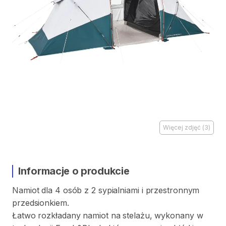
Więcej zdjęć
(
3
)
Informacje o produkcie
Namiot
dla
4
osób
z
2
sypialniami
i
przestronnym
przedsionkiem.
Łatwo
rozkładany
namiot
na
stelażu
​,​
wykonany
w