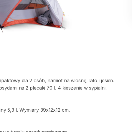
mpaktowy
dla
2
osób
​,​
namiot
na
wiosnę
​,​
lato
i
jesień.
bsydami
na
2
plecaki
70
l.
4
kieszenie
w
sypialni.
jny
5
​,​
3
l.
Wymiary
39x12x12
cm.