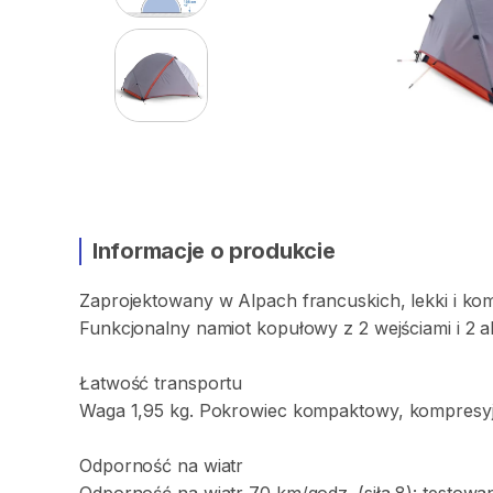
Informacje o produkcie
Zaprojektowany
w
Alpach
francuskich
​,​
lekki
i
ko
Funkcjonalny
namiot
kopułowy
z
2
wejściami
i
2
a
Łatwość
transportu
Waga
1
​,​
95
kg.
Pokrowiec
kompaktowy
​,​
kompresy
Odporność
na
wiatr