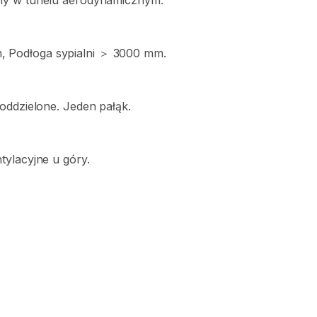
ny
w
tunelu
aerodynamicznym.
m
​,​
Podłoga
sypialni
＞
3000
mm.
oddzielone.
Jeden
pałąk.
tylacyjne
u
góry.