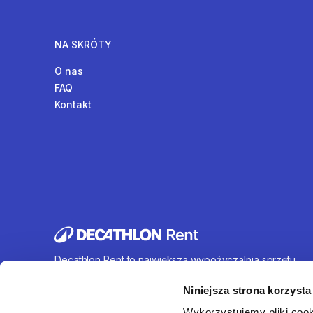
NA SKRÓTY
O nas
FAQ
Kontakt
Decathlon Rent to największa wypożyczalnia sprzętu
sportowego działająca na terenie całej Polski. Oferujem
wynajem rowerów, sprzętu turystycznego, sprzętu do
Niniejsza strona korzysta
sportów wodnych i wielu innych. U nas każdy znajdzie c
Wykorzystujemy pliki cook