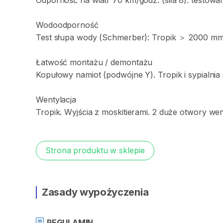
Odporność
na
wiatr
70
km
​/​
godz.
(siła
8):
testowa
Wodoodporność
Test
słupa
wody
(Schmerber):
Tropik
＞
2000
m
Łatwość
montażu
​/​
demontażu
Kopułowy
namiot
(podwójne
Y).
Tropik
i
sypialnia
Wentylacja
Tropik.
Wyjścia
z
moskitierami.
2
duże
otwory
wen
Strona produktu w sklepie
Zasady wypożyczenia
REGULAMIN