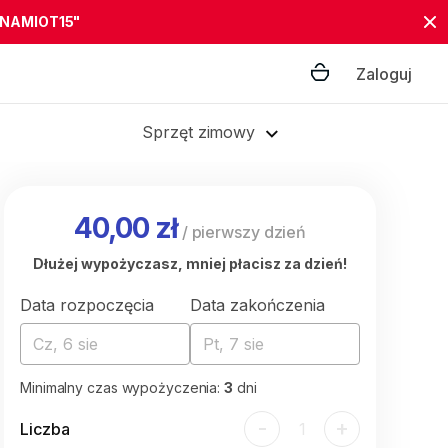
"NAMIOT15"
Zaloguj
Sprzęt zimowy
40,00 zł
/
pierwszy dzień
Dłużej wypożyczasz, mniej płacisz za dzień!
Data rozpoczęcia
Data zakończenia
Cz, 6 sie
Pt, 7 sie
Minimalny czas wypożyczenia:
3
dni
-
+
Liczba
1