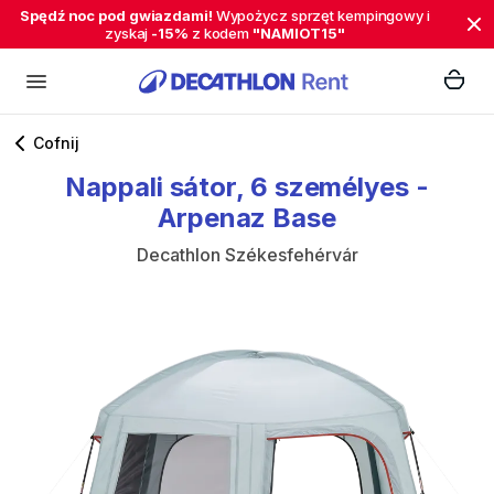
Spędź noc pod gwiazdami!
Wypożycz sprzęt kempingowy i
zyskaj
-15%
z kodem
"NAMIOT15"
Cofnij
Nappali
sátor
​,​
6
személyes
-
Arpenaz
Base
Decathlon Székesfehérvár