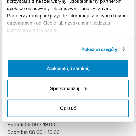
korzystasz z naszej witryny, udostępniamy partnerom
społecznościowym, reklamowym i analitycznym.
Strona produktu w sklepie
Partnerzy mogą połączyć te informacje z innymi danymi
otrzymanymi od Ciebie lub uzyskanymi podczas
Zasady wypożyczenia
korzystania z ich usług.
REGULAMIN
Pokaż szczegóły
Regulamin wypożyczalni
Zaakceptuj i zamknij
ODBIÓR I ZWROT SPRZĘTU
Spersonalizuj
Hétfő 09:00 - 19:00
Kedd 09:00 - 19:00
Odrzuć
Szerda 09:00 - 19:00
Csütörtök 09:00 - 19:00
Péntek 09:00 - 19:00
Szombat 08:00 - 19:00