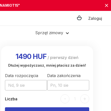
"NAMIOT15"
Zaloguj
Sprzęt zimowy
1490 HUF
/
pierwszy dzień
Dłużej wypożyczasz, mniej płacisz za dzień!
Data rozpoczęcia
Data zakończenia
Nd, 9 sie
Pn, 10 sie
-
+
Liczba
1