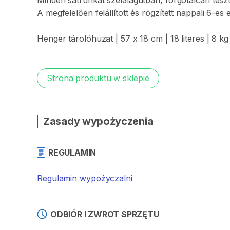
Minden
sátrunkat
szélalagútban
​,​
forgótálcán
teszt
A
megfelelően
felállított
és
rögzített
nappali
6-es
Henger
tárolóhuzat
|
57
x
18
cm
|
18
literes
|
8
kg
Strona produktu w sklepie
Zasady wypożyczenia
REGULAMIN
Regulamin wypożyczalni
ODBIÓR I ZWROT SPRZĘTU