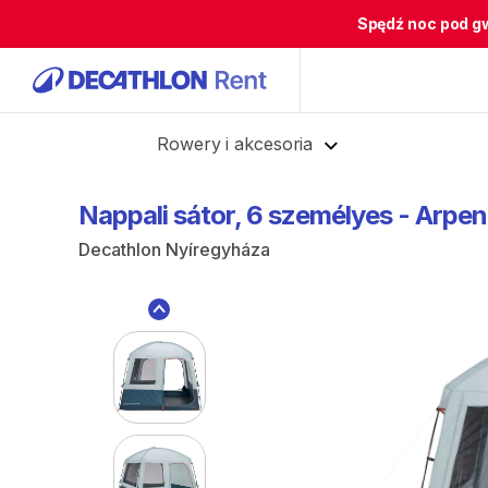
Spędź noc pod g
Cofnij
Rowery i akcesoria
Nappali
sátor
​,​
6
személyes
-
Arpen
Decathlon Nyíregyháza