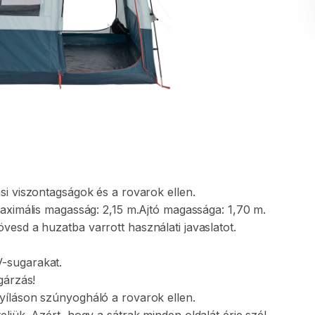
si
viszontagságok
és
a
rovarok
ellen.
aximális
magasság:
2
​,​
15
m.Ajtó
magassága:
1
​,​
70
m.
övesd
a
huzatba
varrott
használati
javaslatot.
-sugarakat.
árzás!
yíláson
szúnyogháló
a
rovarok
ellen.