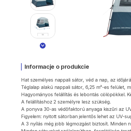
Informacje o produkcie
Hat
személyes
nappali
sátor
​,​
véd
a
nap
​,​
az
időjárá
Téglalap
alakú
nappali
sátor
​,​
6
​,​
25
m²-es
felület
​,​
m
Hagyományos
felállítás
és
lebontás
cölöpökkel.
K
A
felállításhoz
2
személyre
lesz
szükség.
A
ponyva
30-as
védőfaktorú
anyaga
kiszűri
az
UV
Figyelem:
nyitott
sátorban
jelentős
lehet
az
UV-sug
A
3
nyílás
még
jobb
légmozgást
biztosít.
Minden
n