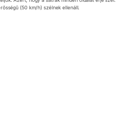
eljük.
Azért
​,​
hogy
a
sátrak
minden
oldalát
érje
szél.
erősségű
(50
km
​/​
h)
szélnek
ellenáll.