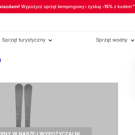
wiazdami!
Wypożycz sprzęt kempingowy i zyskaj
-15%
z kodem
Sprzęt turystyczny
Sprzęt wodny
m
TĘPNY W NASZEJ WYPOŻYCZALNI