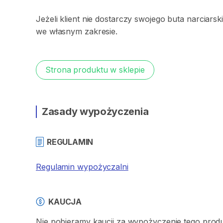
Jeżeli
klient
nie
dostarczy
swojego
buta
narciarsk
we
własnym
zakresie.
Strona produktu w sklepie
Zasady wypożyczenia
REGULAMIN
Regulamin wypożyczalni
KAUCJA
Nie pobieramy kaucji za wypożyczenie tego prod