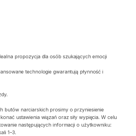
dealna
propozycja
dla
osób
szukających
emocji
wansowane
technologie
gwarantują
płynność
i
zdy.
ch
butów
narciarskich
prosimy
o
przyniesienie
okonać
ustawienia
wiązań
oraz
siły
wypięcia.
W
celu
towanie
następujących
informacji
o
użytkowniku:
kali
1–3.