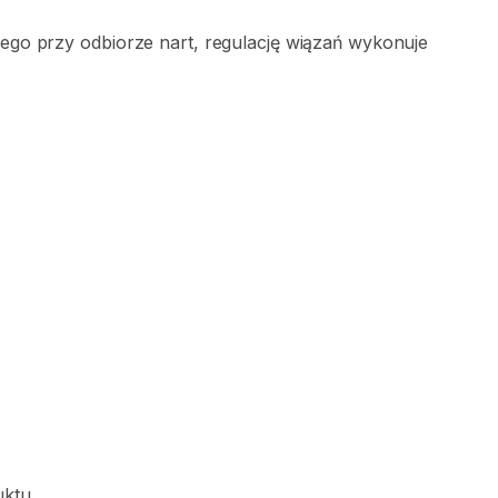
iego
przy
odbiorze
nart
​,​
regulację
wiązań
wykonuje
uktu