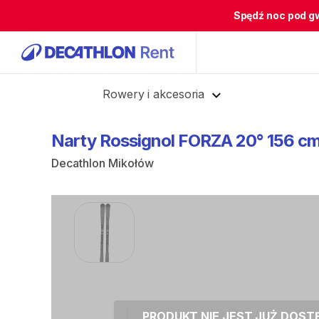
Spędź noc pod g
Cofnij
Rowery i akcesoria
Narty
Rossignol
FORZA
20°
156
c
Decathlon Mikołów
PRODUKT NIE JEST JUŻ DOS