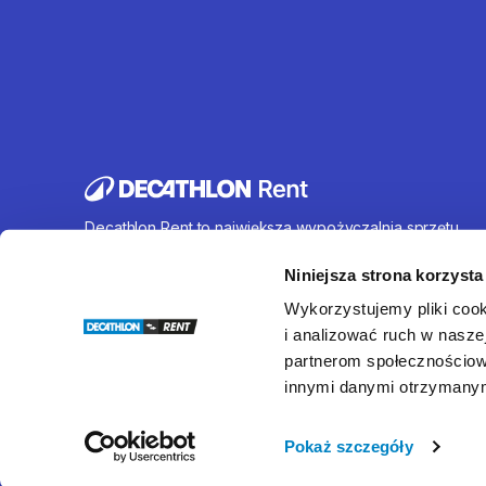
Decathlon Rent to największa wypożyczalnia sprzętu
sportowego działająca na terenie całej Polski. Oferujem
wynajem rowerów, sprzętu turystycznego, sprzętu do
Niniejsza strona korzysta
sportów wodnych i wielu innych. U nas każdy znajdzie c
Wykorzystujemy pliki cook
dla siebie.
i analizować ruch w naszej
partnerom społecznościow
innymi danymi otrzymanymi
© Decathlon Rent
Pokaż szczegóły