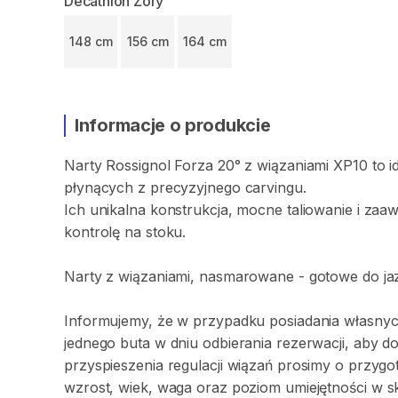
Decathlon Żory
148 cm
156 cm
164 cm
Informacje o produkcie
Narty
Rossignol
Forza
20°
z
wiązaniami
XP10
to
i
płynących
z
precyzyjnego
carvingu.
Ich
unikalna
konstrukcja
​,​
mocne
taliowanie
i
zaa
kontrolę
na
stoku.
Narty
z
wiązaniami​​​​​
​,​
nasmarowane
-
gotowe
do
ja
Informujemy
​,​
że
w
przypadku
posiadania
własny
jednego
buta
w
dniu
odbierania
rezerwacji
​,​
aby
d
przyspieszenia
regulacji
wiązań
prosimy
o
przygo
wzrost
​,​
wiek
​,​
waga
oraz
poziom
umiejętności
w
s