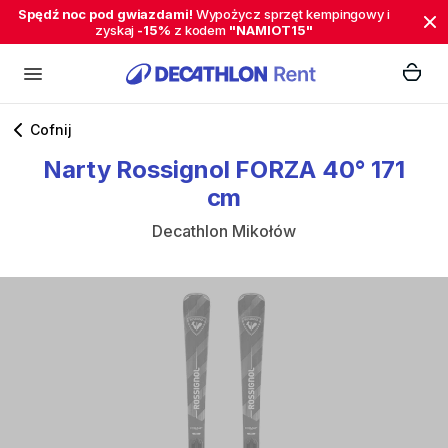
Spędź noc pod gwiazdami!
Wypożycz sprzęt kempingowy i
zyskaj
-15%
z kodem
"NAMIOT15"
Cofnij
Narty
Rossignol
FORZA
40°
171
cm
Decathlon Mikołów