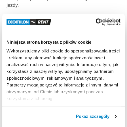
jazdy.
Informujemy
​,​
że
w
przypadku
posiadania
własnych
butów
narciarskich
prosimy
o
przyniesienie
jednego
buta
w
dniu
odbierania
rezerwacji
​,​
aby
dokonać
ustawienia
wiązań
oraz
siły
wypięcia.
W
celu
Niniejsza strona korzysta z plików cookie
przyspieszenia
regulacji
wiązań
prosimy
o
Wykorzystujemy pliki cookie do spersonalizowania treści
przygotowanie
następujących
informacji
o
i reklam, aby oferować funkcje społecznościowe i
użytkowniku:
wzrost
​,​
wiek
​,​
waga
oraz
poziom
analizować ruch w naszej witrynie. Informacje o tym, jak
umiejętności
w
skali
1–3.
korzystasz z naszej witryny, udostępniamy partnerom
społecznościowym, reklamowym i analitycznym.
Jeżeli
klient
nie
dostarczy
swojego
buta
Partnerzy mogą połączyć te informacje z innymi danymi
narciarskiego
przy
odbiorze
nart
​,​
regulację
wiązań
otrzymanymi od Ciebie lub uzyskanymi podczas
wykonuje
we
własnym
zakresie.
korzystania z ich usług.
Pokaż szczegóły
Strona produktu w sklepie