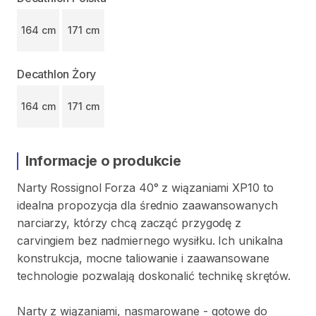
164 cm
171 cm
Decathlon Żory
164 cm
171 cm
Informacje o produkcie
Narty
Rossignol
Forza
40°
z
wiązaniami
XP10
to
idealna
propozycja
dla
średnio
zaawansowanych
narciarzy
​,​
którzy
chcą
zacząć
przygodę
z
carvingiem
bez
nadmiernego
wysiłku.
Ich
unikalna
konstrukcja
​,​
mocne
taliowanie
i
zaawansowane
technologie
pozwalają
doskonalić
technikę
skrętów.
Narty
z
wiązaniami​​​​​
​,​
nasmarowane
-
gotowe
do