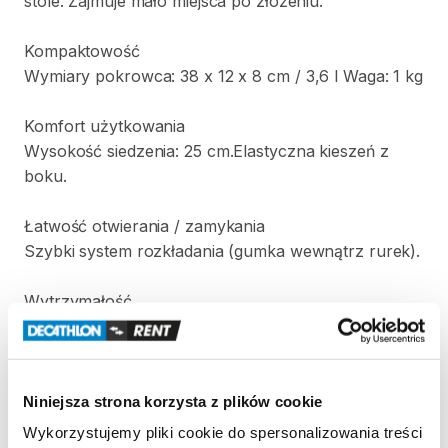
stole.
Zajmuje
mało
miejsca
po
złożeniu.
Kompaktowość
Wymiary
pokrowca:
38
x
12
x
8
cm
​/​
3
​,​
6
l
Waga:
1
kg
Komfort
użytkowania
Wysokość
siedzenia:
25
cm.Elastyczna
kieszeń
z
boku.
Łatwość
otwierania
​/​
zamykania
Szybki
system
rozkładania
(gumka
wewnątrz
rurek).
Wytrzymałość
Solidny
stelaż
i
tkanina.
Maksymalne
obciążenie:
110
kg
Niniejsza strona korzysta z plików cookie
Strona produktu w sklepie
Wykorzystujemy pliki cookie do spersonalizowania treści