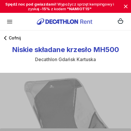
Spędź noc pod gwiazdami!
Wypożycz sprzęt kempingowy i
zyskaj
-15%
z kodem
"NAMIOT15"
Cofnij
Niskie
składane
krzesło
MH500
Decathlon Gdańsk Kartuska