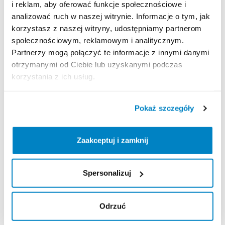
i reklam, aby oferować funkcje społecznościowe i
Zasady wypożyczenia
analizować ruch w naszej witrynie. Informacje o tym, jak
korzystasz z naszej witryny, udostępniamy partnerom
REGULAMIN
społecznościowym, reklamowym i analitycznym.
Partnerzy mogą połączyć te informacje z innymi danymi
Regulamin wypożyczalni
otrzymanymi od Ciebie lub uzyskanymi podczas
korzystania z ich usług.
KAUCJA
Pokaż szczegóły
Nie pobieramy kaucji za wypożyczenie tego
produktu
Zaakceptuj i zamknij
ODBIÓR I ZWROT SPRZĘTU
Spersonalizuj
Poniedziałek: 9:00 - 20:00
Wtorek: 9:00 - 20:00
Odrzuć
Środa: 9:00 - 20:00
Czwartek: 9:00 - 20:00