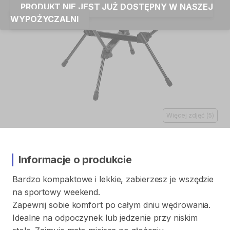
PRODUKT NIE JEST JUŻ DOSTĘPNY W NASZEJ
WYPOŻYCZALNI
Więcej zdjęć
(
5
)
Informacje o produkcie
Bardzo
kompaktowe
i
lekkie
​,​
zabierzesz
je
wszędzie
na
sportowy
weekend.
Zapewnij
sobie
komfort
po
całym
dniu
wędrowania.
Idealne
na
odpoczynek
lub
jedzenie
przy
niskim