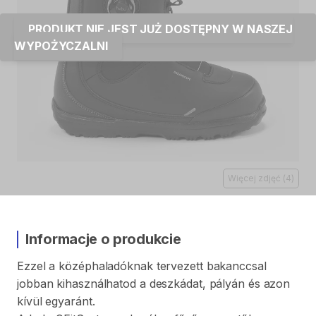
PRODUKT NIE JEST JUŻ DOSTĘPNY W NASZEJ
WYPOŻYCZALNI
Więcej zdjęć
(
4
)
Informacje o produkcie
Ezzel
a
középhaladóknak
tervezett
bakanccsal
jobban
kihasználhatod
a
deszkádat
​,​
pályán
és
azon
kívül
egyaránt.