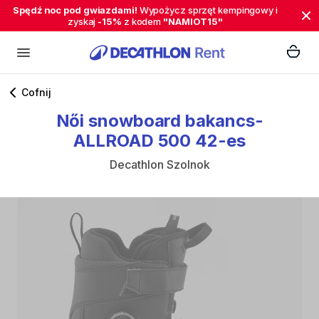
Spędź noc pod gwiazdami!
Wypożycz sprzęt kempingowy i
zyskaj
-15%
z kodem
"NAMIOT15"
Cofnij
Női
snowboard
bakancs-
ALLROAD
500
42-es
Decathlon Szolnok