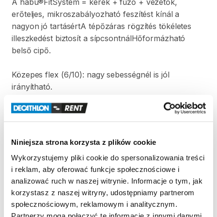
A
habu®FitSystem
=
kerék
+
fűző
+
vezetők
​,​
erőteljes
​,​
mikroszabályozható
feszítést
kínál
a
nagyon
jó
tartásértA
tépőzáras
rögzítés
tökéletes
illeszkedést
biztosít
a
sípcsontnálHőformázható
belső
cipő.
Közepes
flex
(6
​/​
10):
nagy
sebességnél
is
jól
irányítható.
10
mm
vastag
szivacs
a
saroknál:
jól
tartja
a
lábat
nagy
sebességnél
is.
EVA
talpa
80%
levegőt
tartalmaz
​,​
könnyű
​,​
Niniejsza strona korzysta z plików cookie
ütéscsillapító
és
hőszigetelő.
Wykorzystujemy pliki cookie do spersonalizowania treści
Kétzónás
rögzítés:
habu®FitSystem
mikroállításokkal
i reklam, aby oferować funkcje społecznościowe i
és
tépőzárral
a
lábszáron.
analizować ruch w naszej witrynie. Informacje o tym, jak
Ultralight
mélyen
barázdált
talpa
jó
tapadást
biztosít
korzystasz z naszej witryny, udostępniamy partnerom
bármilyen
havon.
społecznościowym, reklamowym i analitycznym.
Partnerzy mogą połączyć te informacje z innymi danymi