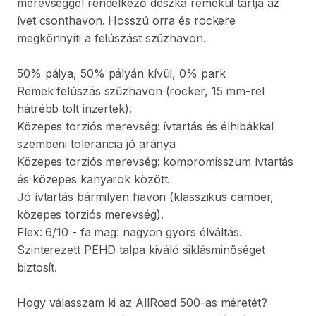
merevséggel
rendelkező
deszka
remekül
tartja
az
ívet
csonthavon.
Hosszú
orra
és
rockere
megkönnyíti
a
felúszást
szűzhavon.
50%
pálya
​,​
50%
pályán
kívül
​,​
0%
park
Remek
felúszás
szűzhavon
(rocker
​,​
15
mm-rel
hátrébb
tolt
inzertek).
Közepes
torziós
merevség:
ívtartás
és
élhibákkal
szembeni
tolerancia
jó
aránya
Közepes
torziós
merevség:
kompromisszum
ívtartás
és
közepes
kanyarok
között.
Jó
ívtartás
bármilyen
havon
(klasszikus
camber
​,​
közepes
torziós
merevség).
Flex:
6
​/​
10
-
fa
mag:
nagyon
gyors
élváltás.
Szinterezett
PEHD
talpa
kiváló
siklásminőséget
biztosít.
Hogy
válasszam
ki
az
AllRoad
500-as
méretét?