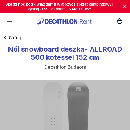
Spędź noc pod gwiazdami!
Wypożycz sprzęt kempingowy i
zyskaj
-15%
z kodem
"NAMIOT15"
Cofnij
Női
snowboard
deszka-
ALLROAD
500
kötéssel
152
cm
Decathlon Budaörs