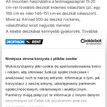
All
mountain
használatra
a
testmagasságnál
15-20
cm-rel
rövidebb
deszkát
érdemes
választani
(pl.:
egy
166
cm-es
rider
146-151
cm-es
deszkát
válasszon).
Mivel
az
Allroad
500-as
deszka
rockeres
​,​
választhatsz
kicsit
nagyobb
méretet.
A
kisebb
deszkával
könnyebb
gyakorolni.
Továbbá
magasságukhoz
képest
könnyebbeknek
is
ez
a
típus
ajánlott.
A
nagyobb
méret
stabilabb
nagy
sebességnél
és
ugrásból
érkezésnél.
147
cm:
160-167
cm
Niniejsza strona korzysta z plików cookie
152
cm:
165-172
cm
Wykorzystujemy pliki cookie do spersonalizowania treści
157
cm:
170-177
cm
i reklam, aby oferować funkcje społecznościowe i
analizować ruch w naszej witrynie. Informacje o tym, jak
A
termékhez
snowboard
kötés
is
tartozik.Kérjük
​,​
korzystasz z naszej witryny, udostępniamy partnerom
hogy
a
gyorsabb
kötés
beállítás
érdekében
społecznościowym, reklamowym i analitycznym.
amennyiben
tudod
a
saját
preferált
beállításodat
küld
Partnerzy mogą połączyć te informacje z innymi danymi
el
részünkre.
otrzymanymi od Ciebie lub uzyskanymi podczas
korzystania z ich usług.