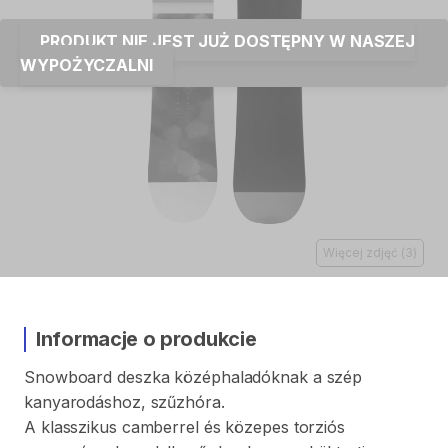
PRODUKT NIE JEST JUŻ DOSTĘPNY W NASZEJ
WYPOŻYCZALNI
Więcej zdjęć
(
3
)
Informacje o produkcie
Snowboard
deszka
középhaladóknak
a
szép
kanyarodáshoz
​,​
szűzhóra.
A
klasszikus
camberrel
és
közepes
torziós