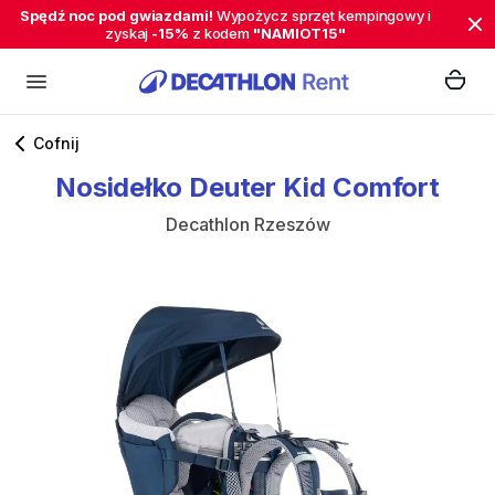
Spędź noc pod gwiazdami!
Wypożycz sprzęt kempingowy i
zyskaj
-15%
z kodem
"NAMIOT15"
Cofnij
Nosidełko
Deuter
Kid
Comfort
Decathlon Rzeszów