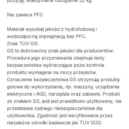
pozycję.
Maksymalne
obciążenie
22
kg.
Nie
zawiera
PFC
Materiał
wysokiej
jakości
z
hydrofobową
i
wodoodporną
impregnacją
bez
PFC.
Znak
TÜV
GS:
GS
to
dobrowolny
znak
jakości
dla
producentów.
Procedura
jego
przyznawania
obejmuje
testy
bezpieczeństwa
wykraczające
poza
kontrole
produktu
wymagane
na
mocy
przepisów.
Oznaczenie
bezpieczeństwa
GS
otrzymują
produkty
gotowe
do
wykorzystania
​,​
np.
maszyny
​,​
urządzenia
elektryczne
i
AGD
​,​
narzędzia
oraz
zabawki.
Produkt
ze
znakiem
GS
​,​
jeśli
jest
prawidłowo
użytkowany
​,​
nie
przedstawia
żadnego
niebezpieczeństwa
dla
użytkownika.
Zgodność
jest
weryfikowana
przez
niezależne
ośrodki
badawcze
jak
TÜV
SÜD.