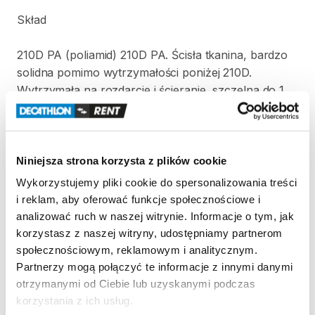
Skład
210D
PA
(poliamid)
210D
PA.
Ścisła
tkanina
​,​
bardzo
solidna
pomimo
wytrzymałości
poniżej
210D.
Wytrzymała
na
rozdarcie
i
ścieranie
​,​
szczelna
do
1
500
mm
​,​
przy
tym
lekka.
Litera
D
oznacza
denier
​,​
co
określa
wagę
włókna.
600D
odpowiada
600
gramom
na
9000
m.
PA
oznacza
poliamid.
Włókna
PA
są
ekstremalnie
Niniejsza strona korzysta z plików cookie
trwałe
i
wytrzymałe
na
ścieranie.
Charakteryzują
się
Wykorzystujemy pliki cookie do spersonalizowania treści
również
wysoką
elastycznością
i
niską
wagą.
i reklam, aby oferować funkcje społecznościowe i
analizować ruch w naszej witrynie. Informacje o tym, jak
Dodatki
korzystasz z naszej witryny, udostępniamy partnerom
społecznościowym, reklamowym i analitycznym.
Nosidełko
Deuter
Kid
Comfort
jest
kompatybilne
ze
Partnerzy mogą połączyć te informacje z innymi danymi
wszystkimi
akcesoriami.
Jest
wyposażone
w:
-
otrzymanymi od Ciebie lub uzyskanymi podczas
podnóżki
o
regulowanej
wysokości
korzystania z ich usług.