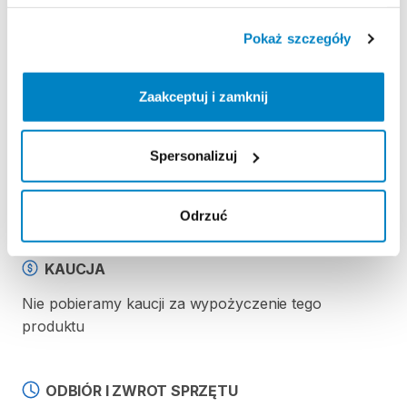
-
daszek
(osłona
przed
słońcem).
Pokaż szczegóły
Strona produktu w sklepie
Zaakceptuj i zamknij
Zasady wypożyczenia
Spersonalizuj
REGULAMIN
Regulamin wypożyczalni
Odrzuć
KAUCJA
Nie pobieramy kaucji za wypożyczenie tego
produktu
ODBIÓR I ZWROT SPRZĘTU