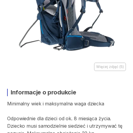
Więcej zdjęć
(
5
)
Informacje o produkcie
Minimalny
wiek
i
maksymalna
waga
dziecka
Odpowiednie
dla
dzieci
od
ok.
8
miesiąca
życia.
Dziecko
musi
samodzielnie
siedzieć
i
utrzymywać
tę