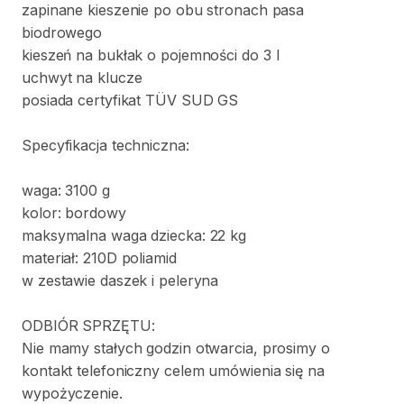
zapinane
kieszenie
po
obu
stronach
pasa
biodrowego
kieszeń
na
bukłak
o
pojemności
do
3
l
uchwyt
na
klucze
posiada
certyfikat
TÜV
SUD
GS
Specyfikacja
techniczna:
waga:
3100
g
kolor:
bordowy
maksymalna
waga
dziecka:
22
kg
materiał:
210D
poliamid
w
zestawie
daszek
i
peleryna
ODBIÓR
SPRZĘTU:
Nie
mamy
stałych
godzin
otwarcia
​,​
prosimy
o
kontakt
telefoniczny
celem
umówienia
się
na
wypożyczenie.