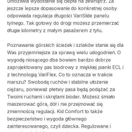
umożliwia
wydostanie
się
ciepła
na
zewnątrz.
Za
jeszcze
lepsze
dopasowanie
do
konkretnej
osoby
odpowiada
regulacja
długości
VariSlide
panelu
tylnego.
Tak
gotowy
do
drogi
możesz
przemierzać
długie
kilometry
z
małym
pasażerem
z
tyłu.
Poznawanie
górskich
ścieżek
i
szlaków
stanie
się
dla
Was
przyjemniejsze
za
sprawą
wielu
udogodnień.
O
wygodę
niosącego
dba
bowiem
bardzo
dobrze
zaprojektowany
pas
biodrowy
z
miękkiej
pianki
ECL
i
z
technologią
VariFlex.
Co
to
oznacza
w
trakcie
marszu?
Swobodę
ruchów
i
stabilne
ułożenie
ciężaru
​,​
ponieważ
płetwy
pasa
będą
podążać
za
Twoimi
ruchami
i
skrętami
bioder.
Możesz
śmiało
maszerować
góra
​,​
dół
i
nie
przejmować
się
zmiennością
regulacji.
Kid
Comfort
to
także
bezpieczeństwo
i
wygoda
głównego
zainteresowanego
​,​
czyli
dziecka.
Regulowane
i