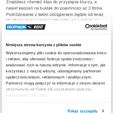
Znajdziesz
również
klips
do
przypięcia
kluczy
​,​
a
nawet
kieszeń
na
bukłak
do
pojemności
aż
3
litrów.
Podróżowanie
z
takim
obciążeniem
będzie
od
teraz
dla
Ciebie
dużą
radością.
Nie
tylko
ze
względu
na
wygodę
​,​
jaką
oferuje
nosidełko
Kid
Comfort
​,​
ale
przede
wszystkim
na
przyjemność
spędzania
czasu
razem
i
dzielenia
się
wrażeniami.
Niniejsza strona korzysta z plików cookie
CECHY:
Wykorzystujemy pliki cookie do spersonalizowania treści
i reklam, aby oferować funkcje społecznościowe i
wygodny
i
przewiewny
system
nośny
Aircomfort
analizować ruch w naszej witrynie. Informacje o tym, jak
Sensic
Vario
System
z
regulacją
VariSlide
korzystasz z naszej witryny, udostępniamy partnerom
społecznościowym, reklamowym i analitycznym.
lekki
stelaż
ze
stali
sprężynowej
dba
o
wygodę
i
Partnerzy mogą połączyć te informacje z innymi danymi
wytrzymałość
otrzymanymi od Ciebie lub uzyskanymi podczas
bardzo
wygodny
pas
biodrowy
z
technologią
korzystania z ich usług.
VariFlex
z
pianki
ECL
(Ergonomic
Comfort
Lock)
perfekcyjne
rozłożenie
ciężaru
i
przenoszenie
środka
ciężkości
bliżej
pleców
i
na
pas
biodrowy
Pokaż szczegóły