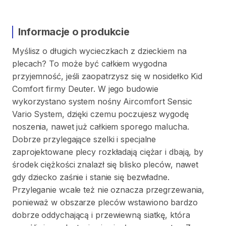
Informacje o produkcie
Myślisz
o
długich
wycieczkach
z
dzieckiem
na
plecach?
To
może
być
całkiem
wygodna
przyjemność
​,​
jeśli
zaopatrzysz
się
w
nosidełko
Kid
Comfort
firmy
Deuter.
W
jego
budowie
wykorzystano
system
nośny
Aircomfort
Sensic
Vario
System
​,​
dzięki
czemu
poczujesz
wygodę
noszenia
​,​
nawet
już
całkiem
sporego
malucha.
Dobrze
przylegające
szelki
i
specjalne
zaprojektowane
plecy
rozkładają
ciężar
i
dbają
​,​
by
środek
ciężkości
znalazł
się
blisko
pleców
​,​
nawet
gdy
dziecko
zaśnie
i
stanie
się
bezwładne.
Przyleganie
wcale
też
nie
oznacza
przegrzewania
​,​
ponieważ
w
obszarze
pleców
wstawiono
bardzo
dobrze
oddychającą
i
przewiewną
siatkę
​,​
która