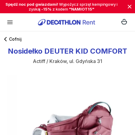
Spędź noc pod gwiazdami!
Wypożycz sprzęt kempingowy i
zyskaj
-15%
z kodem
"NAMIOT15"
Cofnij
Nosidełko
DEUTER
KID
COMFORT
Actiff / Kraków, ul. Gdyńska 31