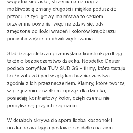
wygodne
siedzisko
​,​
strzemiona
na
nogi
z
możliwością
zmiany
długości
i
miękkie
poduszki
z
przodu
i
z
tyłu
głowy
maleństwa
to
całkiem
przyjemne
posłanie
​,​
więc
nie
zdziw
się
​,​
gdy
zmęczona
od
ilości
wrażeń
i
kolorów
krajobrazu
pociecha
zaśnie
po
chwili
wędrowania.
Stabilizacja
stelaża
i
przemyślana
konstrukcja
dbają
także
o
bezpieczeństwo
dziecka.
Nosidełko
Deuter
posiada
certyfikat
TÜV
SUD
GS
–
firmy
​,​
która
testuje
także
zabawki
pod
względem
bezpieczeństwa
zgodnie
z
ich
przeznaczeniem.
Klamry
​,​
które
tworzą
w
połączeniu
z
szelkami
uprząż
dla
dziecka
​,​
posiadają
kontrastowy
kolor
​,​
dzięki
czemu
nie
pomylisz
się
przy
ich
zapinaniu.
W
detalach
skrywa
się
spora
liczba
kieszonek
i
nóżka
pozwalająca
postawić
nosidełko
na
ziemi.