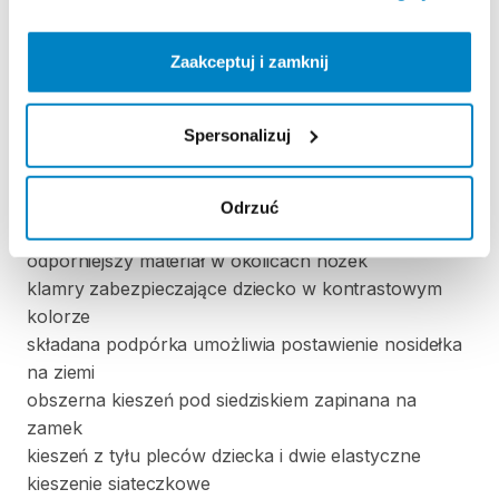
system
nośny
współpracuje
z
ruchami
użytkownika
szybka
regulacja
pasa
biodrowego
z
technologią
Pull
Zaakceptuj i zamknij
Forward
wygodna
regulacja
całego
systemu
nośnego
regulowane
pętle
na
nogi
dziecka
Spersonalizuj
wygodne
i
miękkie
siedzisko
z
regulacją
wygodne
oparcia
na
głowę
dziecka
po
dwóch
stronach
Odrzuć
przyjazne
wykończenie
przy
twarzy
dziecka
i
odporniejszy
materiał
w
okolicach
nóżek
klamry
zabezpieczające
dziecko
w
kontrastowym
kolorze
składana
podpórka
umożliwia
postawienie
nosidełka
na
ziemi
obszerna
kieszeń
pod
siedziskiem
zapinana
na
zamek
kieszeń
z
tyłu
pleców
dziecka
i
dwie
elastyczne
kieszenie
siateczkowe