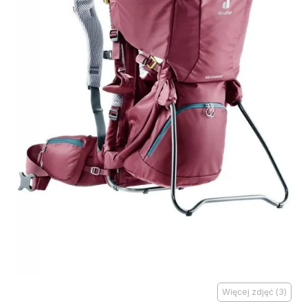
Więcej zdjęć
(
3
)