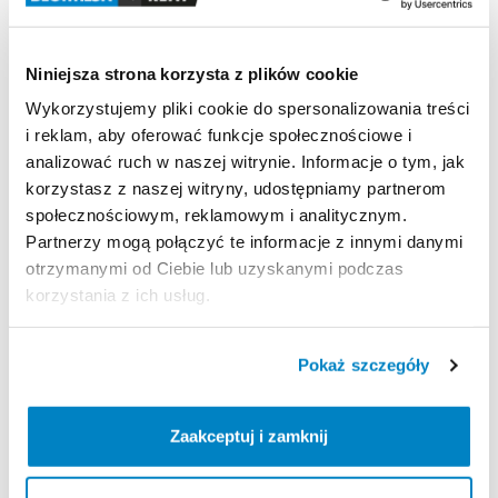
Decathlon Reduta
Niniejsza strona korzysta z plików cookie
—
Wykorzystujemy pliki cookie do spersonalizowania treści
i reklam, aby oferować funkcje społecznościowe i
analizować ruch w naszej witrynie. Informacje o tym, jak
Decathlon Targówek
korzystasz z naszej witryny, udostępniamy partnerom
społecznościowym, reklamowym i analitycznym.
—
Partnerzy mogą połączyć te informacje z innymi danymi
otrzymanymi od Ciebie lub uzyskanymi podczas
korzystania z ich usług.
Informacje o produkcie
Nosidełko
zaprojektowane
do
noszenia
dziecka
na
Pokaż szczegóły
wędrówki
i
zajęcia
na
dworze.
Osłona
przed
słońcem
​,​
regulowane
siedzisko
​,​
oddychające
plecy
​,​
komfort
i
bezpieczeństwo.
Zaakceptuj i zamknij
Maksymalna
waga
dziecka:
18
kg