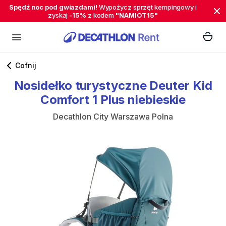
Spędź noc pod gwiazdami!
Wypożycz sprzęt kempingowy i
zyskaj
-15%
z kodem
"NAMIOT15"
Cofnij
Nosidełko
turystyczne
Deuter
Kid
Comfort
1
Plus
niebieskie
Decathlon City Warszawa Polna