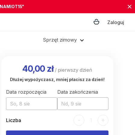
"NAMIOT15"
Zaloguj
Sprzęt zimowy
40,00 zł
/
pierwszy dzień
Dłużej wypożyczasz, mniej płacisz za dzień!
Data rozpoczęcia
Data zakończenia
So, 8 sie
Nd, 9 sie
-
+
Liczba
1