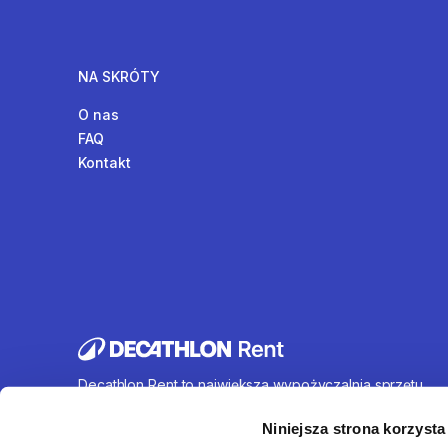
NA SKRÓTY
O nas
FAQ
Kontakt
Decathlon Rent to największa wypożyczalnia sprzętu
sportowego działająca na terenie całej Polski. Oferujem
wynajem rowerów, sprzętu turystycznego, sprzętu do
Niniejsza strona korzysta
sportów wodnych i wielu innych. U nas każdy znajdzie c