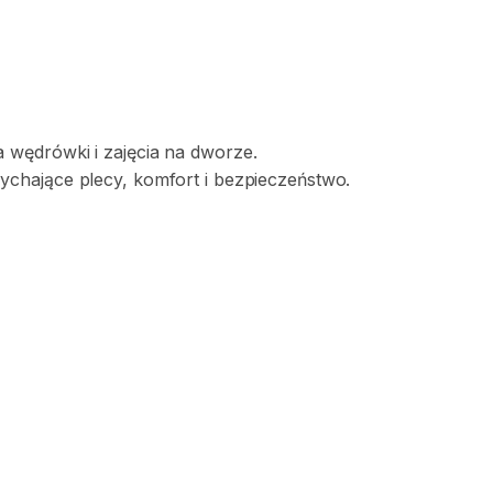
a
wędrówki
i
zajęcia
na
dworze.
ychające
plecy
​,​
komfort
i
bezpieczeństwo.