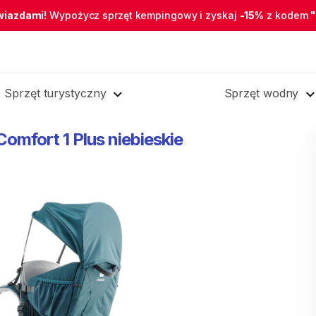
wiazdami!
Wypożycz sprzęt kempingowy i zyskaj
-15%
z kodem
Sprzęt turystyczny
Sprzęt wodny
Comfort
1
Plus
niebieskie