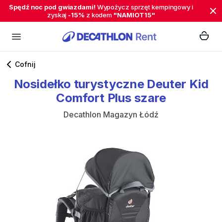
Spędź noc pod gwiazdami!
Wypożycz sprzęt kempingowy i
zyskaj
-15%
z kodem
"NAMIOT15"
Cofnij
Nosidełko
turystyczne
Deuter
Kid
Comfort
Plus
szare
Decathlon Magazyn Łódź