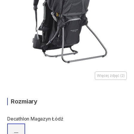
Więcej zdjęć
(
2
)
Rozmiary
Decathlon Magazyn Łódź
—