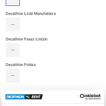
Decathlon Łódź Manufaktura
—
Decathlon Pasaż Łódzki
—
Decathlon Polska
—
Informacje o produkcie
Nosidełko
zaprojektowane
do
noszenia
dziecka
na