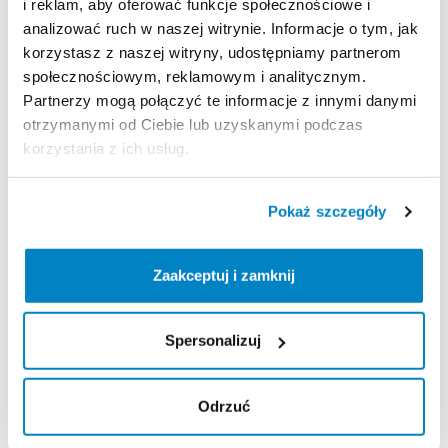
i reklam, aby oferować funkcje społecznościowe i
Zasady wypożyczenia
analizować ruch w naszej witrynie. Informacje o tym, jak
korzystasz z naszej witryny, udostępniamy partnerom
REGULAMIN
społecznościowym, reklamowym i analitycznym.
Partnerzy mogą połączyć te informacje z innymi danymi
Regulamin wypożyczalni
otrzymanymi od Ciebie lub uzyskanymi podczas
korzystania z ich usług.
KAUCJA
Pokaż szczegóły
Nie pobieramy kaucji za wypożyczenie tego
produktu
Zaakceptuj i zamknij
ODBIÓR I ZWROT SPRZĘTU
Spersonalizuj
Poniedziałek: 10:00 - 21:00
Wtorek: 10:00 - 21:00
Odrzuć
Środa: 10:00 - 21:00
Czwartek: 10:00 - 21:00