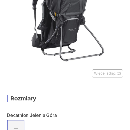
Więcej zdjęć
(
2
)
Rozmiary
Decathlon Jelenia Góra
—