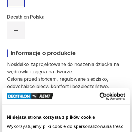
Decathlon Polska
—
Informacje o produkcie
Nosidełko
zaprojektowane
do
noszenia
dziecka
na
wędrówki
i
zajęcia
na
dworze.
Osłona
przed
słońcem
​,​
regulowane
siedzisko
​,​
oddychające
plecy
​,​
komfort
i
bezpieczeństwo.
Maksymalna
waga
dziecka:
18
kg
Strona produktu w sklepie
Niniejsza strona korzysta z plików cookie
Wykorzystujemy pliki cookie do spersonalizowania treści