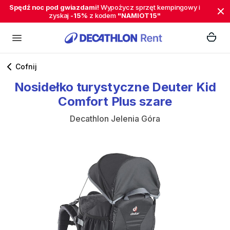
Spędź noc pod gwiazdami!
Wypożycz sprzęt kempingowy i
zyskaj
-15%
z kodem
"NAMIOT15"
Cofnij
Nosidełko
turystyczne
Deuter
Kid
Comfort
Plus
szare
Decathlon Jelenia Góra