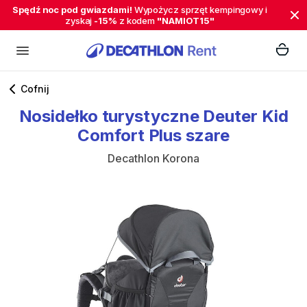
Spędź noc pod gwiazdami!
Wypożycz sprzęt kempingowy i
zyskaj
-15%
z kodem
"NAMIOT15"
Cofnij
Nosidełko
turystyczne
Deuter
Kid
Comfort
Plus
szare
Decathlon Korona