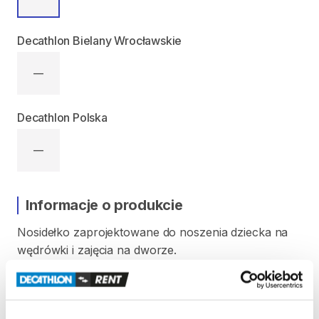
Decathlon Bielany Wrocławskie
—
Decathlon Polska
—
Informacje o produkcie
Nosidełko
zaprojektowane
do
noszenia
dziecka
na
wędrówki
i
zajęcia
na
dworze.
Osłona
przed
słońcem
​,​
regulowane
siedzisko
​,​
oddychające
plecy
​,​
komfort
i
bezpieczeństwo.
Maksymalna
waga
dziecka:
18
kg