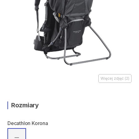
Więcej zdjęć
(
2
)
Rozmiary
Decathlon Korona
—