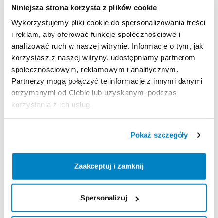
Niniejsza strona korzysta z plików cookie
Wykorzystujemy pliki cookie do spersonalizowania treści
Strona produktu w sklepie
i reklam, aby oferować funkcje społecznościowe i
analizować ruch w naszej witrynie. Informacje o tym, jak
korzystasz z naszej witryny, udostępniamy partnerom
Zasady wypożyczenia
społecznościowym, reklamowym i analitycznym.
Partnerzy mogą połączyć te informacje z innymi danymi
REGULAMIN
otrzymanymi od Ciebie lub uzyskanymi podczas
korzystania z ich usług.
Regulamin wypożyczalni
Pokaż szczegóły
KAUCJA
Nie pobieramy kaucji za wypożyczenie tego
Zaakceptuj i zamknij
produktu
Spersonalizuj
ODBIÓR I ZWROT SPRZĘTU